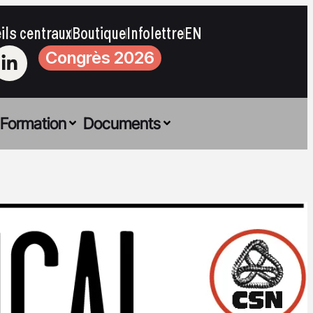
ils centraux
Boutique
Infolettre
EN
Congrès 2026
Formation
Documents