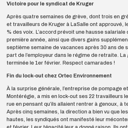
Victoire pour le syndicat de Kruger
Après quatre semaines de grève, dont trois en grèv
et travailleurs de Kruger à LaSalle ont approuvé, l
% des voix. L’accord prévoit une hausse salariale 
première année, ainsi que divers gains supplément
septième semaine de vacances après 30 ans de se
part de l’employeur dans le régime de retraite. La 
terminée le 1er février. Respect camarades !
Fin du lock-out chez Ortec Environnement
À la surprise générale, l’entreprise de pompage et
Montérégie, a mis en lock-out ses 22 travailleurs le
rue en pensant qu’ils allaient rentrer à genoux, à
Après cinq semaines, la direction a bien vu que les 
hautes, les syndiqués ont manifesté leur méconte
et février. Leur ténacité leur a donné raison. Ils 