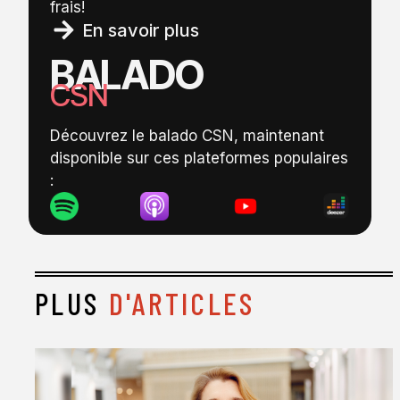
frais!
En savoir plus
BALADO
CSN
Découvrez le balado CSN, maintenant
disponible sur ces plateformes populaires
:
PLUS
D'ARTICLES