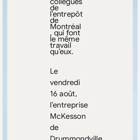
collègues
de
l’entrepôt
de
Montréal
, qui font
le même
travail
qu’eux.
Le
vendredi
16 août,
l’entreprise
McKesson
de
Drummondville