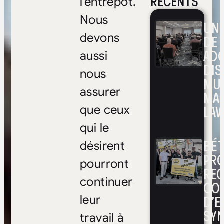
RÉCENTS
l’entrepôt.
Nous
UNE
devons
DE 
ADO
aussi
DIS
nous
MUL
assurer
MA
LAV
que ceux
qui le
BÉ
désirent
PRO
pourront
RE
continuer
CO
D’E
leur
SYN
travail à