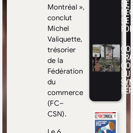
DE
Montréal »,
NÉ
conclut
DE 
FOI
Michel
Valiquette,
CON
trésorier
TRA
de la
CO
Fédération
L’UN
SYN
du
RÉP
commerce
(FC–
CSN).
Le 6