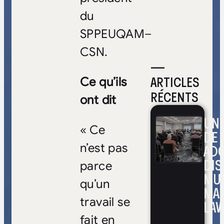
du
SPPEUQAM–
CSN.
—
ARTICLES
Ce qu’ils
RÉCENTS
ont dit
UNE
« Ce
DE 
n’est pas
ADO
DIS
parce
MUL
qu’un
MA
travail se
LAV
fait en