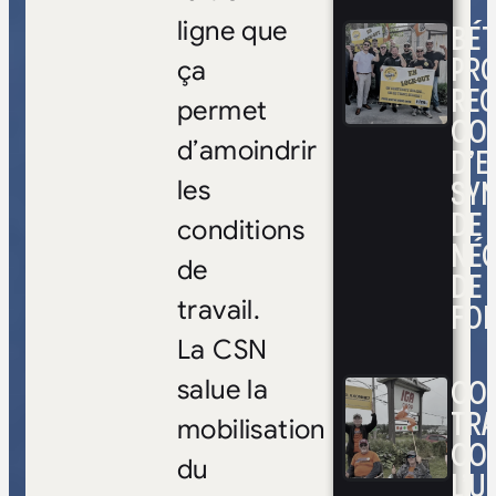
ligne que
BÉ
PRO
ça
RE
permet
CO
d’amoindrir
D’E
SYN
les
DE
conditions
NÉ
de
DE 
travail.
FOI
La CSN
CON
salue la
TRA
mobilisation
CO
du
L’UN