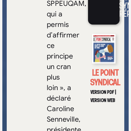
SPPEUQAM,
SYN
RÉP
qui a
permis
d’affirmer
ce
principe
un cran
LE POINT
plus
SYNDICAL
loin », a
VERSION PDF
|
déclaré
VERSION WEB
Caroline
Senneville,
présidente