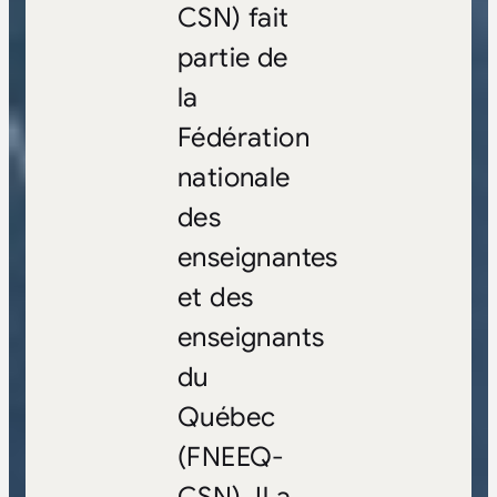
CSN) fait
partie de
la
Fédération
nationale
des
enseignantes
et des
enseignants
du
Québec
(FNEEQ-
CSN). Il a