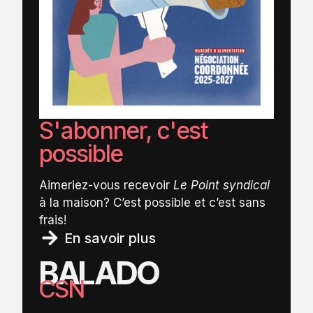
S'abonner, c'est
possible
Aimeriez-vous recevoir
Le Point syndical
à la maison? C’est possible et c’est sans
frais!
En savoir plus
BALADO
CSN