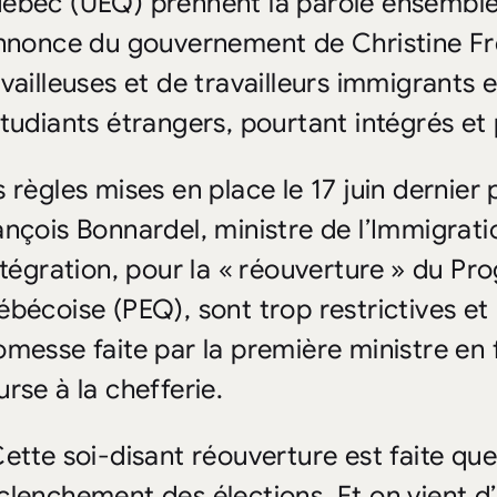
ébec (UEQ) prennent la parole ensemble
annonce du gouvernement de Christine Fré
availleuses et de travailleurs immigrants e
étudiants étrangers, pourtant intégrés et 
 règles mises en place le 17 juin dernier p
ançois Bonnardel, ministre de l’Immigratio
Intégration, pour la « réouverture » du P
ébécoise (PEQ), sont trop restrictives et
omesse faite par la première ministre en f
urse à la chefferie.
Cette soi-disant réouverture est faite qu
clenchement des élections. Et on vient d