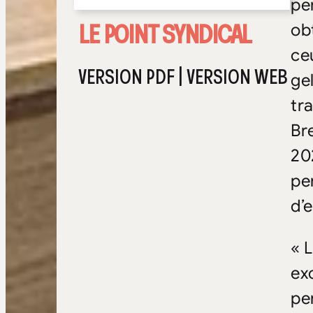
pe
LE POINT SYNDICAL
ob
ce
VERSION PDF
|
VERSION WEB
ge
tr
Br
20
pe
d’
« 
ex
pe