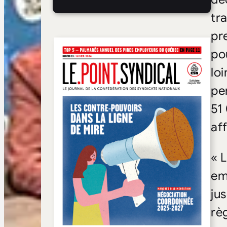
tr
pr
po
loi
pe
51
af
« 
em
ju
rè