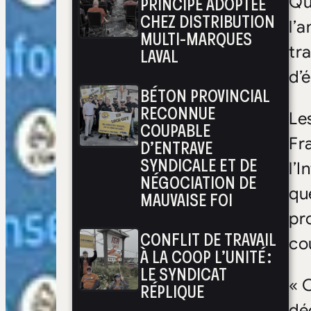
PRINCIPE ADOPTÉE
Qu
CHEZ DISTRIBUTION
l’
MULTI-MARQUES
tr
LAVAL
d’
BÉTON PROVINCIAL
RECONNUE
Les
COUPABLE
Fr
D’ENTRAVE
SYNDICALE ET DE
l’
NÉGOCIATION DE
qu
MAUVAISE FOI
pr
CONFLIT DE TRAVAIL
co
À LA COOP L’UNITÉ :
LE SYNDICAT
« 
RÉPLIQUE
dé