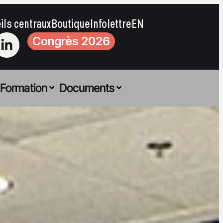
ils centraux
Boutique
Infolettre
EN
Congrès 2026
Formation
Documents