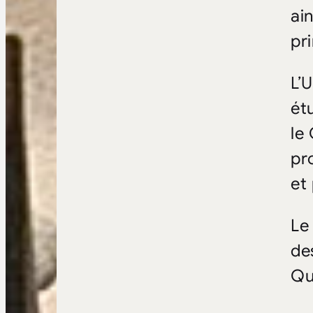
ai
pr
L’
ét
le
pr
et
Le
de
Qu