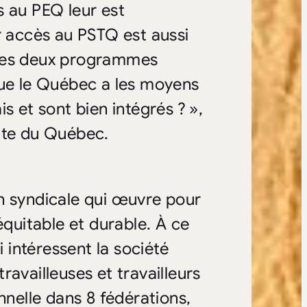
s au PEQ leur est
r accès au PSTQ est aussi
 ces deux programmes
e le Québec a les moyens
s et sont bien intégrés ? »,
nte du Québec.
n syndicale qui œuvre pour
équitable et durable. À ce
i intéressent la société
availleuses et travailleurs
nnelle dans 8 fédérations,