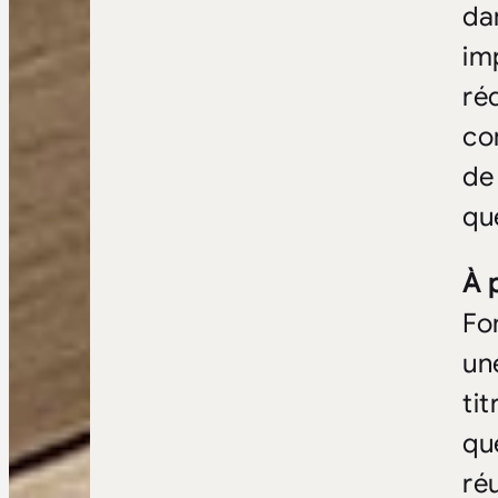
da
im
ré
co
de
qu
À 
Fo
un
tit
qu
ré