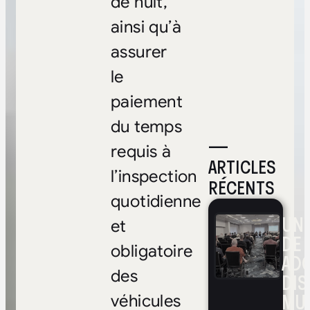
de nuit,
ainsi qu’à
assurer
le
paiement
du temps
—
requis à
ARTICLES
l’inspection
RÉCENTS
quotidienne
UNE
et
DE 
obligatoire
ADO
des
DIS
MUL
véhicules