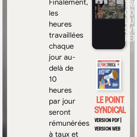
TRA
Finalement,
CO
les
L’UN
heures
SYN
travaillées
RÉP
chaque
jour au-
delà de
10
heures
LE POINT
par jour
SYNDICAL
seront
VERSION PDF
|
rémunérées
VERSION WEB
à taux et