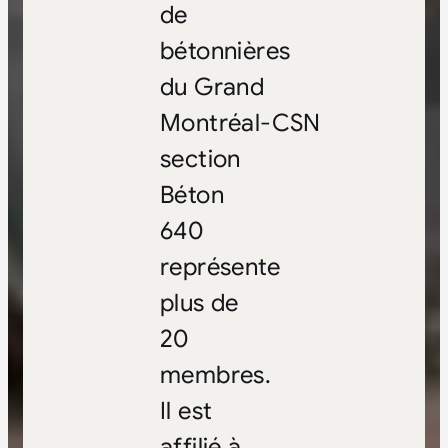
de
bétonnières
du Grand
Montréal‑CSN
section
Béton
640
représente
plus de
20
membres.
Il est
affilié à