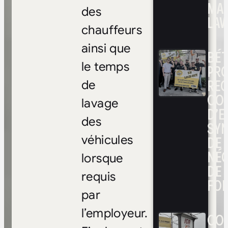
MA
des
LAV
chauffeurs
ainsi que
BÉ
le temps
PRO
RE
de
CO
lavage
D’E
des
SYN
DE
véhicules
NÉ
lorsque
DE 
requis
FOI
par
l’employeur.
CON