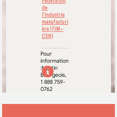
Fédération
de
l'industrie
manufacturi
ère (FIM–
CSN)
Pour
information
:Martin
Bourgeois,
1 888 759-
0762