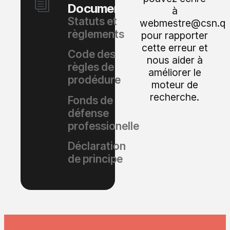
Documents
à
Statuts et
webmestre@csn.qc
règlements
pour rapporter
cette erreur et
Code des
nous aider à
règles de
améliorer le
prodédure
moteur de
recherche.
Fonds de
défense
professionelle
Déclaration
de principe