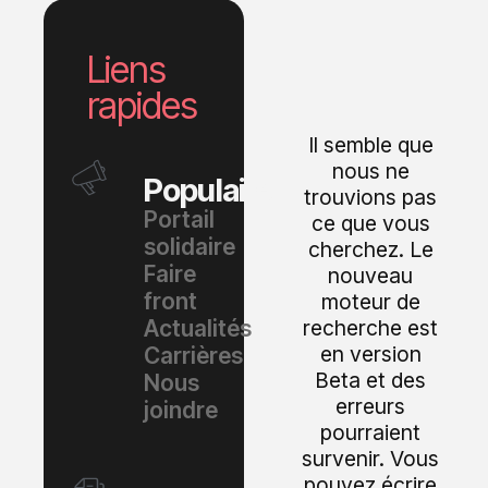
Liens
rapides
Il semble que
nous ne
Populaire
trouvions pas
Portail
ce que vous
solidaire
cherchez. Le
Faire
nouveau
front
moteur de
Actualités
recherche est
en version
Carrières
Beta et des
Nous
erreurs
joindre
pourraient
survenir. Vous
pouvez écrire