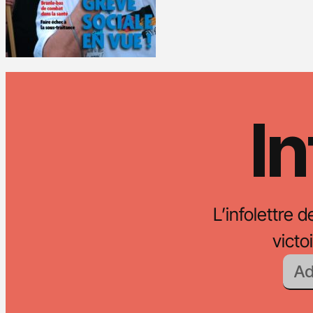
In
L’infolettre d
vict