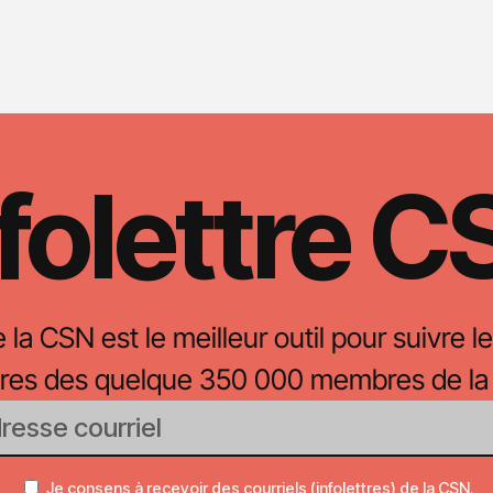
folettre 
e la CSN est le meilleur outil pour suivre le
oires des quelque 350 000 membres de la
Je consens à recevoir des courriels (infolettres) de la CSN.