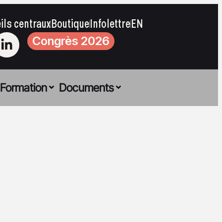
ils centraux
Boutique
Infolettre
EN
Congrès 2026
Formation
Documents