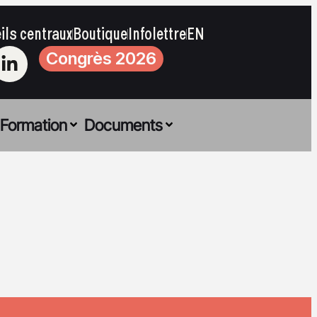
ils centraux
Boutique
Infolettre
EN
Congrès 2026
Formation
Documents