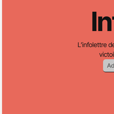
In
L’infolettre d
vict