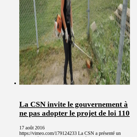
La CSN invite le gouvernement à
ne pas adopter le projet de loi 110
17 août 2016
https://vimeo.com/179124233 La CSN a présenté un