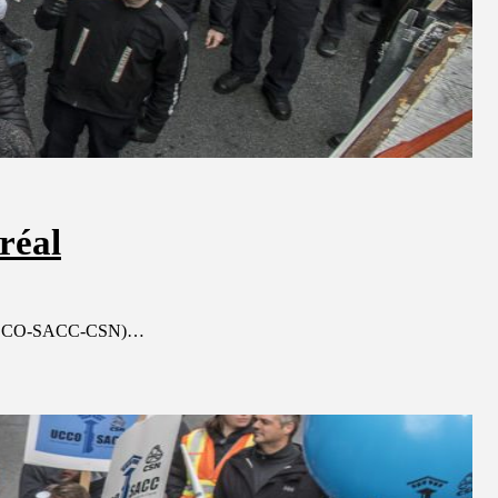
réal
da (UCCO-SACC-CSN)…