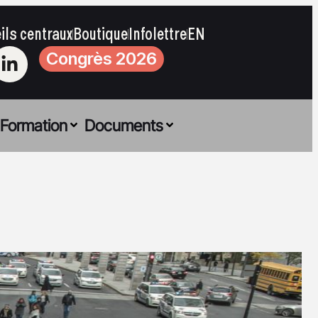
ils centraux
Boutique
Infolettre
EN
Congrès 2026
Formation
Documents