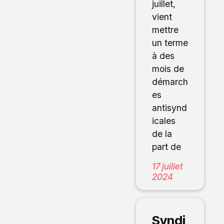
juillet,
vient
mettre
un terme
à des
mois de
démarch
es
antisynd
icales
de la
part de
17 juillet
2024
Syndi