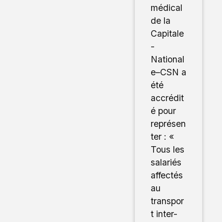
médical
de la
Capitale
-
National
e–CSN a
été
accrédit
é pour
représen
ter : «
Tous les
salariés
affectés
au
transpor
t inter-