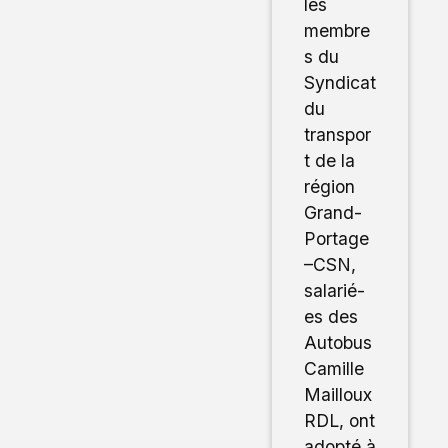
les
membre
s du
Syndicat
du
transpor
t de la
région
Grand-
Portage
–CSN,
salarié-
es des
Autobus
Camille
Mailloux
RDL, ont
adopté à