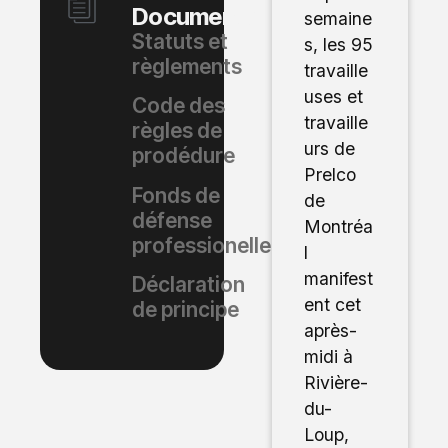
Documents
semaine
Statuts et
s, les 95
règlements
travaille
uses et
Code des
travaille
règles de
urs de
prodédure
Prelco
Fonds de
de
défense
Montréa
professionelle
l
manifest
Déclaration
ent cet
de principe
après-
midi à
Rivière-
du-
Loup,