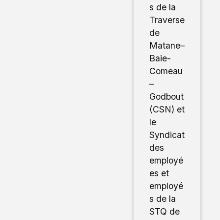
s de la
Traverse
de
Matane–
Baie-
Comeau
–
Godbout
(CSN) et
le
Syndicat
des
employé
es et
employé
s de la
STQ de