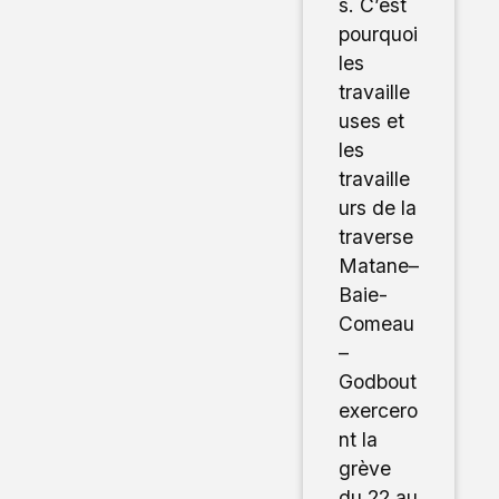
s. C’est
pourquoi
les
travaille
uses et
les
travaille
urs de la
traverse
Matane–
Baie-
Comeau
–
Godbout
exercero
nt la
grève
du 22 au