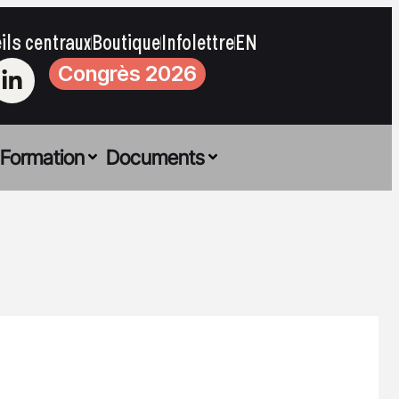
ils centraux
Boutique
Infolettre
EN
Congrès 2026
Formation
Documents