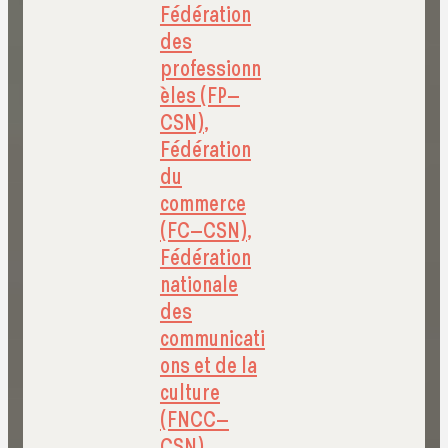
Fédération
des
professionn
èles (FP–
CSN)
,
Fédération
du
commerce
(FC–CSN)
,
Fédération
nationale
des
communicati
ons et de la
culture
(FNCC–
CSN)
,