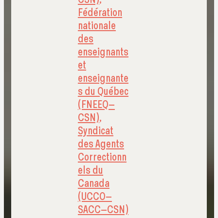
Fédération
nationale
des
enseignants
et
enseignante
s du Québec
(FNEEQ–
CSN)
,
Syndicat
des Agents
Correctionn
els du
Canada
(UCCO–
SACC–CSN)