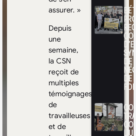
BÉ
assurer. »
PRO
RE
Depuis
CO
une
D’E
semaine,
SYN
DE
la CSN
NÉ
reçoit de
DE 
multiples
FOI
témoignages
de
CON
TRA
travailleuses
CO
et de
L’UN