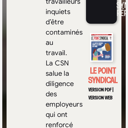
travailleurs
SYN
RÉP
inquiets
d’être
contaminés
au
travail.
La CSN
LE POINT
salue la
SYNDICAL
diligence
VERSION PDF
|
des
VERSION WEB
employeurs
qui ont
renforcé