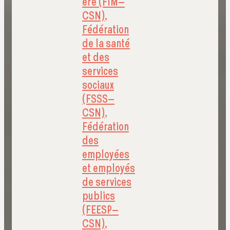
ère (FIM–
CSN)
,
Fédération
de la santé
et des
services
sociaux
(FSSS–
CSN)
,
Fédération
des
employées
et employés
de services
publics
(FEESP–
CSN)
,