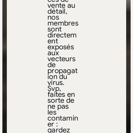
vente au
détail,
nos
membres
sont
directem
ent
exposés
aux
vecteurs
de
propagat
ion du
virus.
Svp,
faites en
sorte de
ne pas
les
contamin
er :
gardez