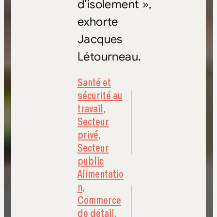
d’isolement »,
exhorte
Jacques
Létourneau.
Santé et
sécurité au
travail
,
Secteur
privé
,
Secteur
public
Alimentatio
n
,
Commerce
de détail
,