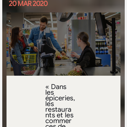
20 MAR 2020
« Dans
les
épiceries,
les
restaura
nts et les
commer
ces de