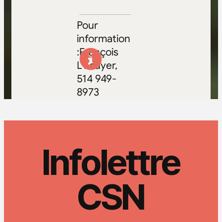
Pour
information
:François
L’Écuyer,
514 949-
8973
Infolettre
CSN