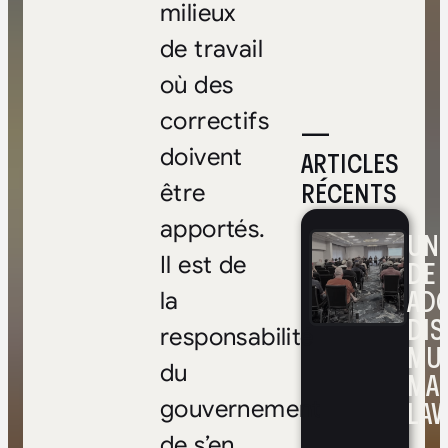
milieux
de travail
où des
correctifs
—
doivent
ARTICLES
RÉCENTS
être
apportés.
UNE
Il est de
DE 
ADO
la
DIS
responsabilité
MUL
du
MA
LAV
gouvernement
de s’en