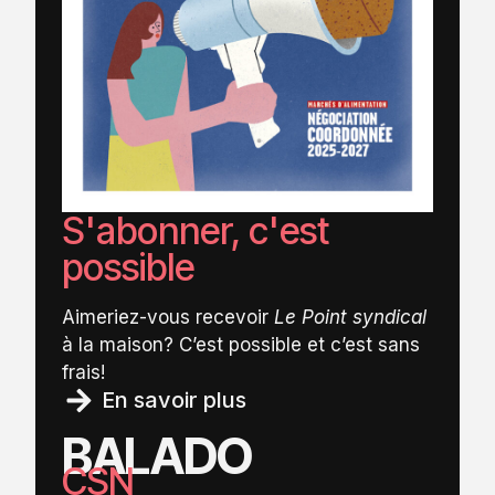
S'abonner, c'est
possible
Aimeriez-vous recevoir
Le Point syndical
à la maison? C’est possible et c’est sans
frais!
En savoir plus
BALADO
CSN