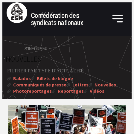
Confédération des
syndicats nationaux
S'INFORMER
NOUVELLES
FILTRER PAR TYPE D'ACTUALITÉ
Balados
Billets de blogue
Communiqués de presse
Lettres
Nouvelles
Photoreportages
Reportages
Vidéos