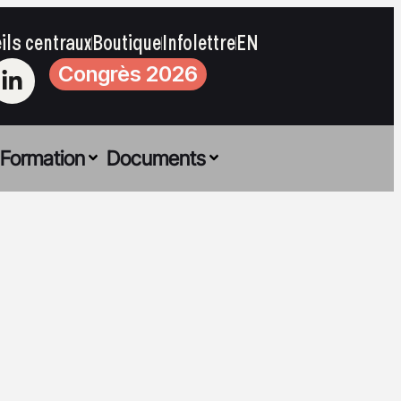
ils centraux
Boutique
Infolettre
EN
Congrès 2026
Formation
Documents