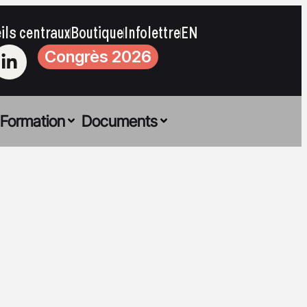
ils centraux
Boutique
Infolettre
EN
Congrès 2026
Formation
Documents