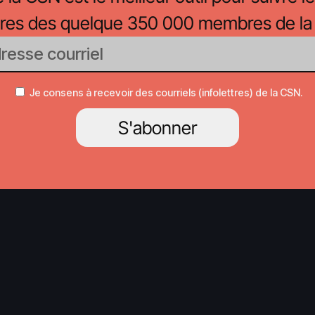
oires des quelque 350 000 membres de la
Je consens à recevoir des courriels (infolettres) de la CSN.
S'abonner