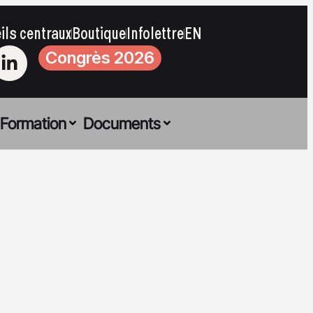
ils centraux
Boutique
Infolettre
EN
Congrès 2026
Formation
Documents