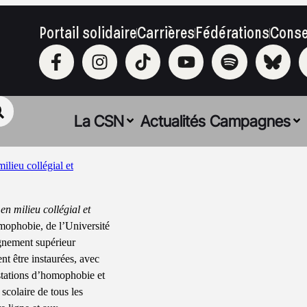
Portail solidaire
Carrières
Fédérations
Conse
La CSN
Actualités
Campagnes
ilieu collégial et
en milieu collégial et
omophobie, de l’Université
gnement supérieur
t être instaurées, avec
festations d’homophobie et
 scolaire de tous les