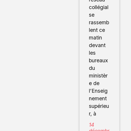
collégial
se
rassemb
lent ce
matin
devant
les
bureaux
du
ministèr
e de
l’Enseig
nement
supérieu
r, à
14
décembr