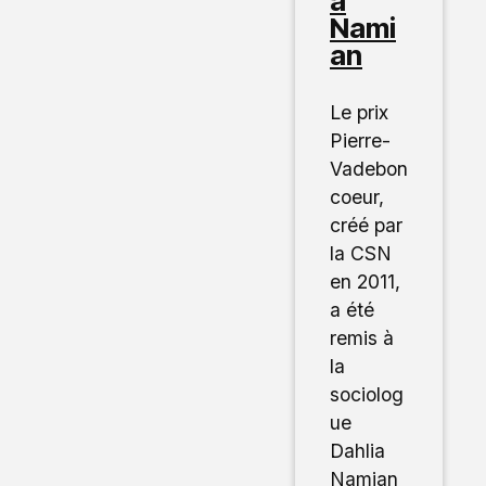
a
Nami
an
Le prix
Pierre-
Vadebon
coeur,
créé par
la CSN
en 2011,
a été
remis à
la
sociolog
ue
Dahlia
Namian