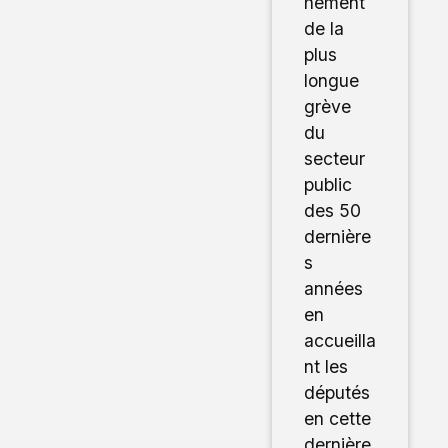
hement
de la
plus
longue
grève
du
secteur
public
des 50
dernière
s
années
en
accueilla
nt les
députés
en cette
dernière