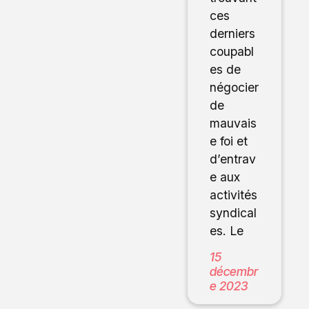
ces
derniers
coupabl
es de
négocier
de
mauvais
e foi et
d’entrav
e aux
activités
syndical
es. Le
15
décembr
e 2023