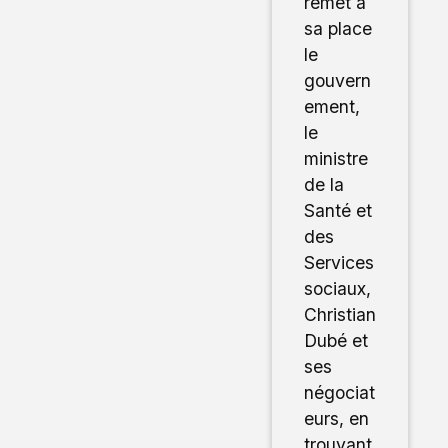
remet à
sa place
le
gouvern
ement,
le
ministre
de la
Santé et
des
Services
sociaux,
Christian
Dubé et
ses
négociat
eurs, en
trouvant