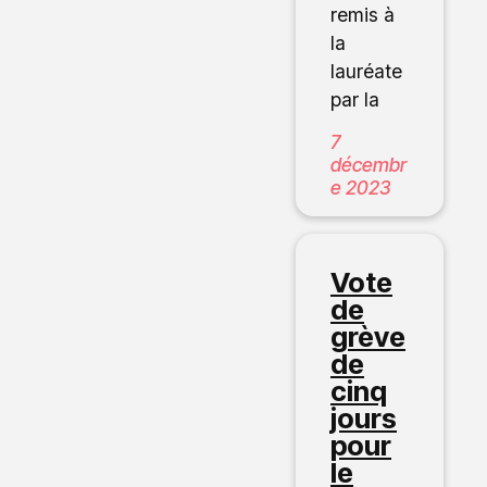
remis à
la
lauréate
par la
7
décembr
e 2023
Vote
de
grève
de
cinq
jours
pour
le