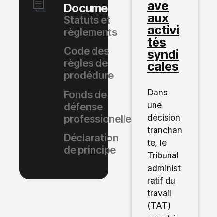
ave
Documents
aux
Statuts et
activi
règlements
tés
Code des
syndi
règles de
cales
prodédure
Dans
Fonds de
une
défense
décision
professionelle
tranchan
Déclaration
te, le
de principe
Tribunal
administ
ratif du
travail
(TAT)