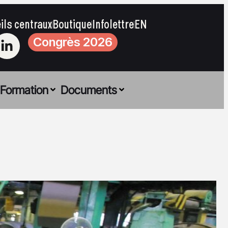
ils centraux
Boutique
Infolettre
EN
Congrès 2026
Formation
Documents