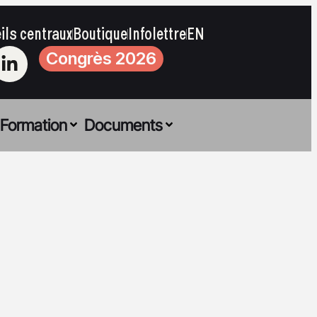
ils centraux
Boutique
Infolettre
EN
Congrès 2026
Formation
Documents