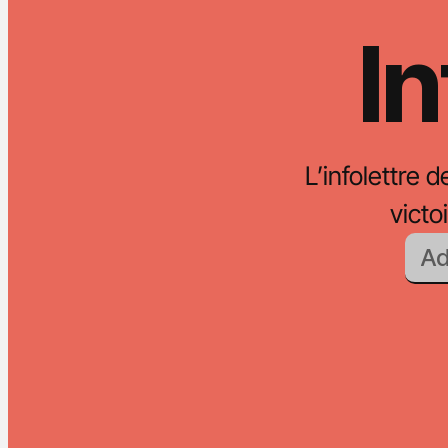
In
L’infolettre d
vict