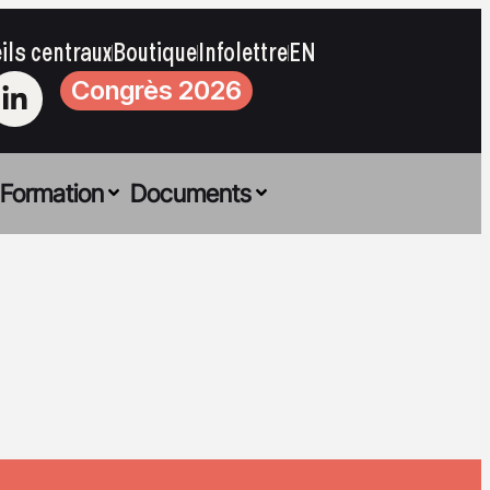
ils centraux
Boutique
Infolettre
EN
Congrès 2026
Formation
Documents