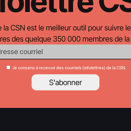
folettre 
e la CSN est le meilleur outil pour suivre le
oires des quelque 350 000 membres de la
Je consens à recevoir des courriels (infolettres) de la CSN.
S'abonner