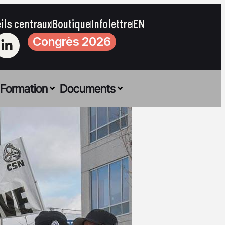
ils centraux
Boutique
Infolettre
EN
Congrès 2026
Formation
Documents