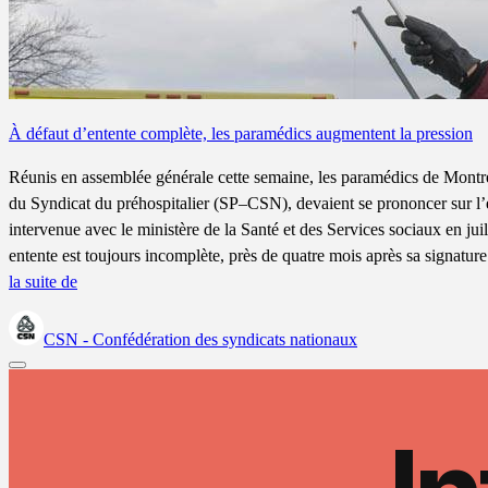
À défaut d’entente complète, les paramédics augmentent la pression
Réunis en assemblée générale cette semaine, les paramédics de Montr
du Syndicat du préhospitalier (SP–CSN), devaient se prononcer sur l’
intervenue avec le ministère de la Santé et des Services sociaux en juill
entente est toujours incomplète, près de quatre mois après sa signatu
la suite de
CSN - Confédération des syndicats nationaux