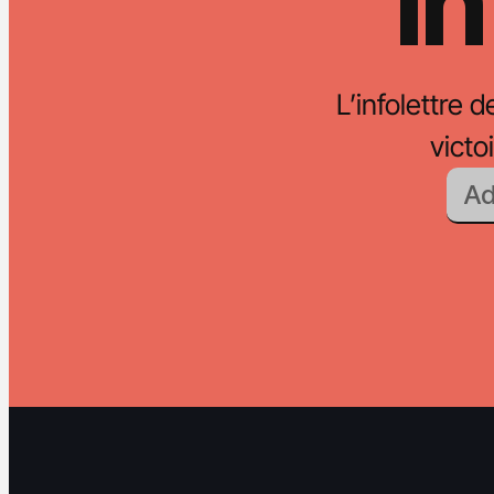
In
L’infolettre d
vict