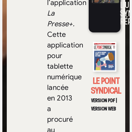
l’application
L’UN
SYN
La
RÉP
Presse+.
Cette
application
pour
tablette
numérique
LE POINT
lancée
SYNDICAL
en 2013
VERSION PDF
|
a
VERSION WEB
procuré
au