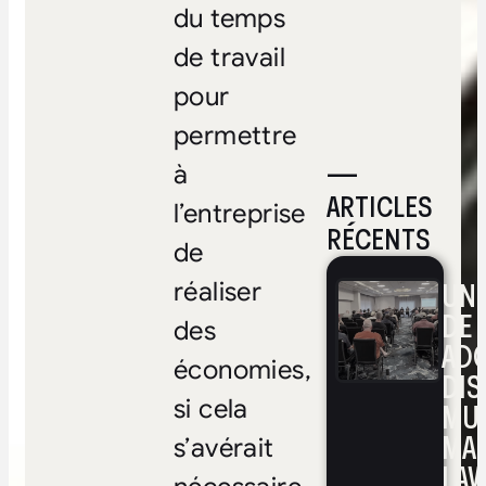
du temps
de travail
pour
permettre
—
à
ARTICLES
l’entreprise
RÉCENTS
de
UNE
réaliser
DE 
des
ADO
économies,
DIS
si cela
MUL
MA
s’avérait
LAV