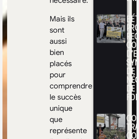
nécessaire.
BÉ
Mais ils
PRO
sont
RE
aussi
CO
D’E
bien
SYN
placés
DE
pour
NÉ
comprendre
DE 
FOI
le succès
unique
CON
que
TRA
représente
CO