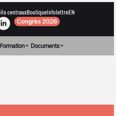
ils centraux
Boutique
Infolettre
EN
Congrès 2026
Formation
Documents