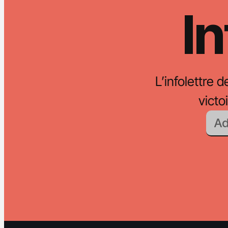
In
L’infolettre d
vict