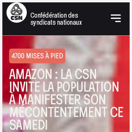
Confédération des
syndicats nationaux
4700 MISES À PIED
AMAZON : LA CSN
INVITE LA POPULATION
À MANIFESTER SON
MÉCONTENTEMENT CE
SAMEDI