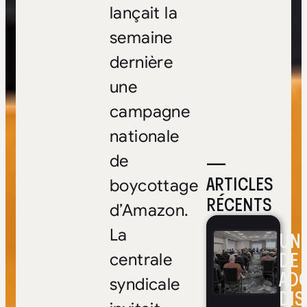
lançait la
semaine
dernière
une
campagne
nationale
—
de
ARTICLES
boycottage
RÉCENTS
d’Amazon.
La
UNE
DE 
centrale
ADO
syndicale
DIS