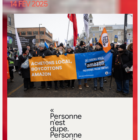
14 FÉV 2025
«
Personne
n’est
dupe.
Personne