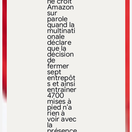
ne croit
Amazon
sur
parole
quand la
multinati
onale
déclare
que la
décision
de
fermer
sept
entrepôt
s et ainsi
entraîner
4700
mises à
pied n’a
rien à
voir avec
la
présence