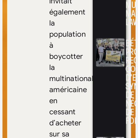
invitait
MUL
MA
également
LAV
la
population
BÉ
à
PRO
boycotter
RE
CO
la
D’E
multinationale
SYN
américaine
DE
en
NÉ
DE 
cessant
FOI
d’acheter
sur sa