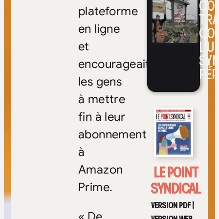
CON
plateforme
TRA
en ligne
CO
L’UN
et
SYN
encourageait
RÉP
les gens
à mettre
fin à leur
abonnement
à
LE POINT
Amazon
SYNDICAL
Prime.
VERSION PDF
|
« De