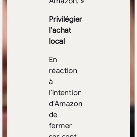
Amazon. »
Privilégier
l’achat
local
En
réaction
à
l’intention
d’Amazon
de
fermer
ses sept