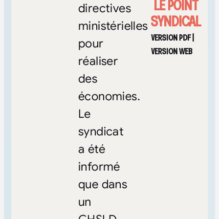
LE POINT
directives
SYNDICAL
ministérielles
VERSION PDF
|
pour
VERSION WEB
réaliser
des
économies.
Le
syndicat
a été
informé
que dans
un