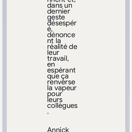
dans un
dernier
geste
désespér
é,
dénonce
nt la
réalité de
leur
travail,
en
espérant
que ça
renverse
la vapeur
pour
leurs
collègues
.
Annick