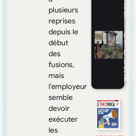
DE 
plusieurs
FOI
reprises
depuis le
CON
TRA
début
CO
des
L’UN
fusions,
SYN
mais
RÉP
l’employeur
semble
devoir
exécuter
les