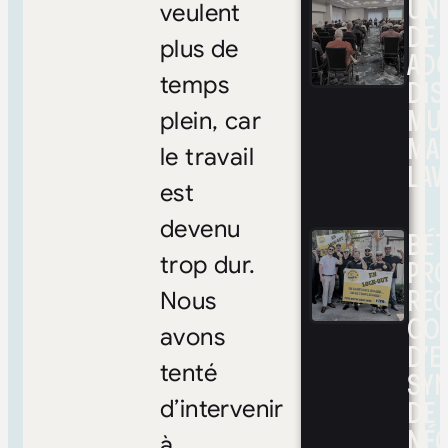
UNE
veulent
DE 
plus de
ADO
temps
DIS
MUL
plein, car
MA
le travail
LAV
est
devenu
BÉ
trop dur.
PRO
RE
Nous
CO
avons
D’E
tenté
SYN
DE
d’intervenir
NÉ
à