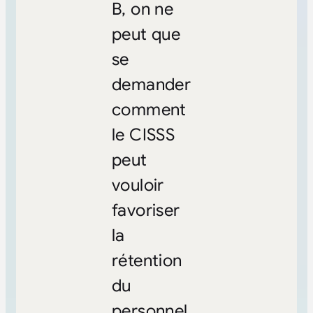
B, on ne
peut que
se
demander
comment
le CISSS
peut
vouloir
favoriser
la
rétention
du
personnel.