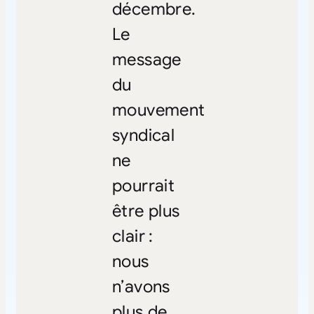
décembre.
Le
message
du
mouvement
syndical
ne
pourrait
être plus
clair :
nous
n’avons
plus de