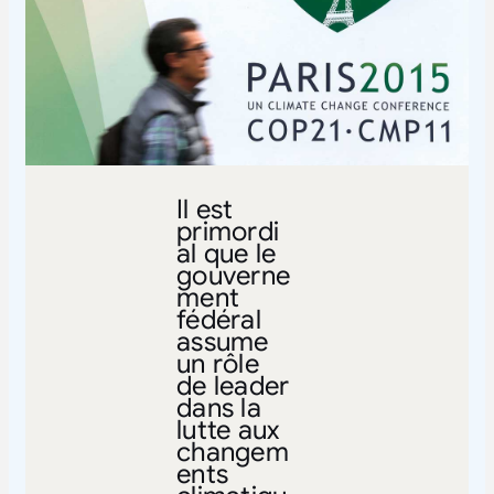
Il est
primordi
al que le
gouverne
ment
fédéral
assume
un rôle
de leader
dans la
lutte aux
changem
ents