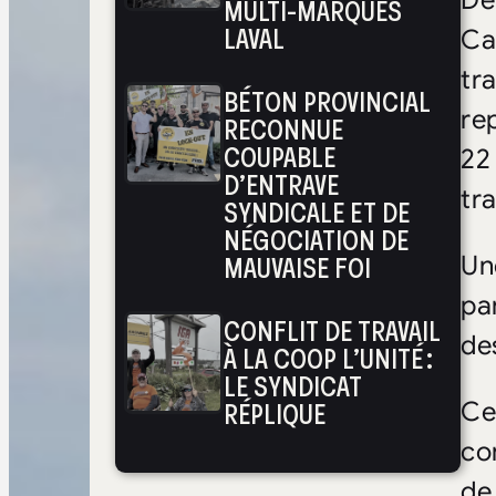
De
MULTI-MARQUES
LAVAL
Ca
tr
BÉTON PROVINCIAL
re
RECONNUE
COUPABLE
22
D’ENTRAVE
tr
SYNDICALE ET DE
NÉGOCIATION DE
MAUVAISE FOI
Un
pa
CONFLIT DE TRAVAIL
de
À LA COOP L’UNITÉ :
LE SYNDICAT
RÉPLIQUE
Ce
co
de