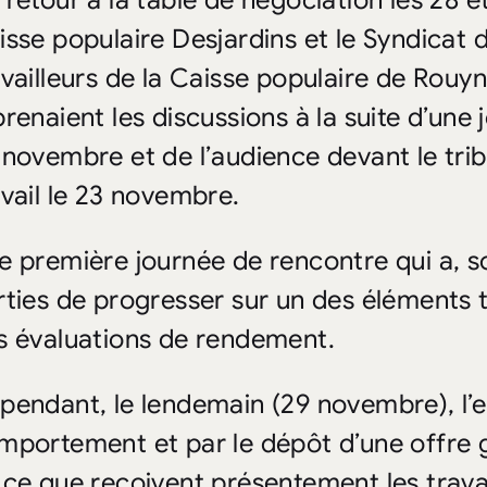
 retour à la table de négociation les 28 e
isse populaire Desjardins et le Syndicat d
availleurs de la Caisse populaire de Rou
prenaient les discussions à la suite d’une
 novembre et de l’audience devant le trib
avail le 23 novembre.
e première journée de rencontre qui a, 
rties de progresser sur un des éléments t
s évaluations de rendement.
pendant, le lendemain (29 novembre), l’
mportement et par le dépôt d’une offre g
 ce que reçoivent présentement les trava