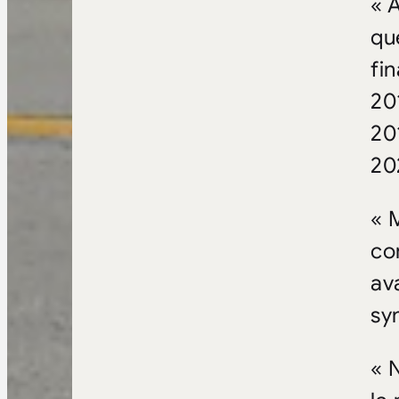
« 
qu
fi
20
20
20
« 
co
av
sy
« 