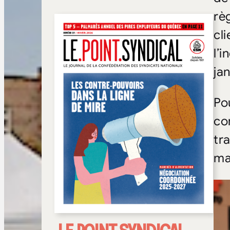
rè
cl
l’
ja
Po
co
tra
ma