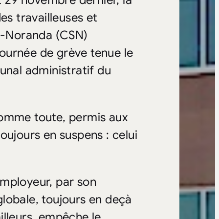
t 29 novembre dernier, la
es travailleuses et
yn-Noranda (CSN)
 journée de grève tenue le
unal administratif du
somme toute, permis aux
oujours en suspens : celui
employeur, par son
lobale, toujours en deçà
illeurs, empêche le