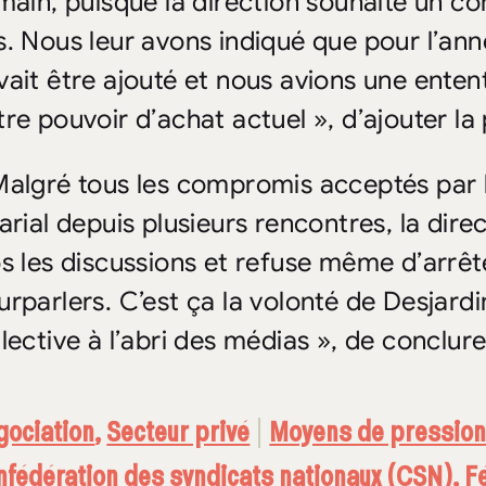
 main, puisque la direction souhaite un co
s. Nous leur avons indiqué que pour l’an
vait être ajouté et nous avions une enten
tre pouvoir d’achat actuel », d’ajouter la
Malgré tous les compromis acceptés par l
larial depuis plusieurs rencontres, la di
os les discussions et refuse même d’arrêt
urparlers. C’est ça la volonté de Desjardi
lective à l’abri des médias », de conclure
gociation
,
Secteur privé
Moyens de pressio
fédération des syndicats nationaux (CSN)
,
F