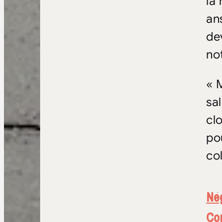
la
an
de
no
« 
sa
cl
po
col
Né
Con