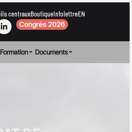
ils centraux
Boutique
Infolettre
EN
Congrès 2026
Formation
Documents