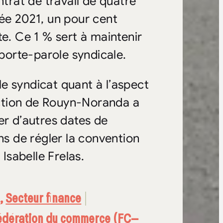
ntrat de travail de quatre
née 2021, un pour cent
te. Ce 1 % sert à maintenir
 porte-parole syndicale.
e syndicat quant à l’aspect
rection de Rouyn-Noranda a
er d’autres dates de
ns de régler la convention
 Isabelle Frelas.
n
,
Secteur finance
édération du commerce (FC–