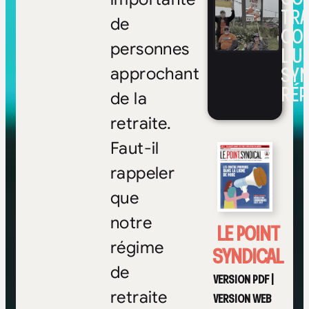
TRA
de
CO
personnes
L’UN
SYN
approchant
RÉP
de la
retraite.
Faut-il
rappeler
que
notre
LE POINT
régime
SYNDICAL
de
VERSION PDF
|
retraite
VERSION WEB