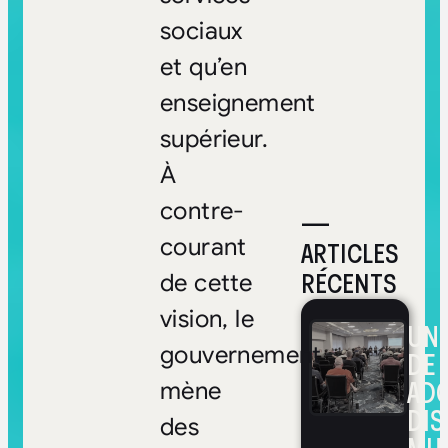
sociaux
et qu’en
enseignement
supérieur.
À
contre-
—
courant
ARTICLES
RÉCENTS
de cette
vision, le
UNE
gouvernement
DE 
ADO
mène
DIS
des