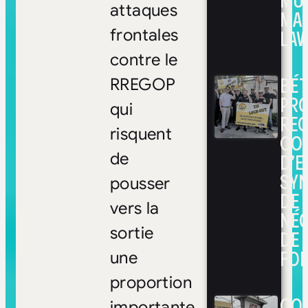
MUL
attaques
MA
LAV
frontales
contre le
BÉ
RREGOP
PRO
qui
RE
risquent
CO
D’E
de
SYN
pousser
DE
vers la
NÉ
sortie
DE 
FOI
une
proportion
CON
importante