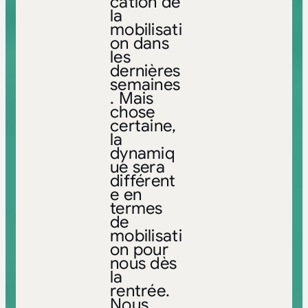
cation de
la
mobilisati
on dans
les
dernières
semaines
. Mais
chose
certaine,
la
dynamiq
ue sera
différent
e en
termes
de
mobilisati
on pour
nous dès
la
rentrée.
Nous