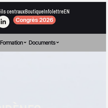
ils centraux
Boutique
Infolettre
EN
Congrès 2026
Formation
Documents