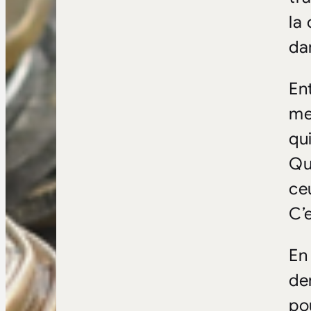
la
dan
En
me
qu
Qu
ce
C’
En
de
po