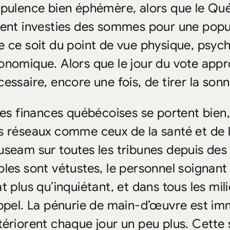
opulence bien éphémère, alors que le Qu
ient investies des sommes pour une popul
e ce soit du point de vue physique, psyc
onomique. Alors que le jour du vote appro
cessaire, encore une fois, de tirer la son
 les finances québécoises se portent bien,
s réseaux comme ceux de la santé et de l
useam sur toutes les tribunes depuis des 
oles sont vétustes, le personnel soignant
at plus qu’inquiétant, et dans tous les mi
appel. La pénurie de main-d’œuvre est im
tériorent chaque jour un peu plus. Cette s