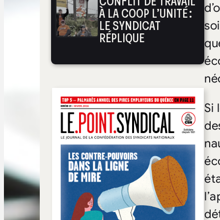
CONFLIT DE TRAVAIL
d’
À LA COOP L’UNITÉ :
LE SYNDICAT
so
RÉPLIQUE
qu
éc
né
Si
de
na
éc
ét
l’
dé