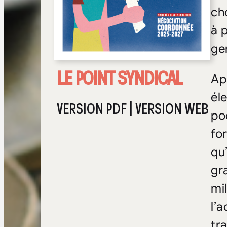
ch
à 
ge
LE POINT SYNDICAL
Ap
él
VERSION PDF
|
VERSION WEB
po
fo
qu’
gr
mi
l’
tr