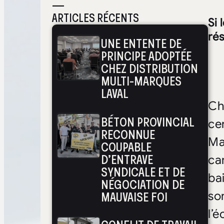
—
ARTICLES RÉCENTS
Si 
ré
UNE ENTENTE DE
PRINCIPE ADOPTÉE
CHEZ DISTRIBUTION
MULTI-MARQUES
LAVAL
Ch
BÉTON PROVINCIAL
ce
RECONNUE
Ma
COUPABLE
D’ENTRAVE
ca
SYNDICALE ET DE
ba
NÉGOCIATION DE
MAUVAISE FOI
so
l’