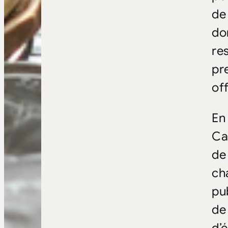
de
do
res
pr
off
En
Ca
de
ch
pu
de
d’é