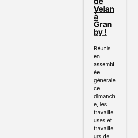
de
Velan
à
Gran
by !
Réunis
en
assembl
ée
générale
ce
dimanch
e, les
travaille
uses et
travaille
urs de