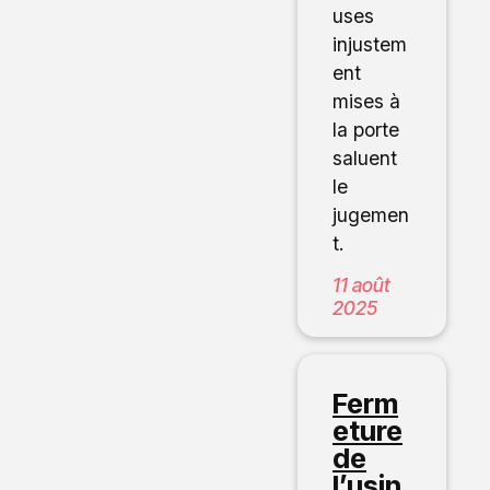
uses
injustem
ent
mises à
la porte
saluent
le
jugemen
t.
11 août
2025
Ferm
eture
de
l’usin