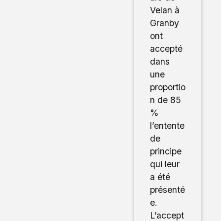
Velan à
Granby
ont
accepté
dans
une
proportio
n de 85
%
l’entente
de
principe
qui leur
a été
présenté
e.
L’accept