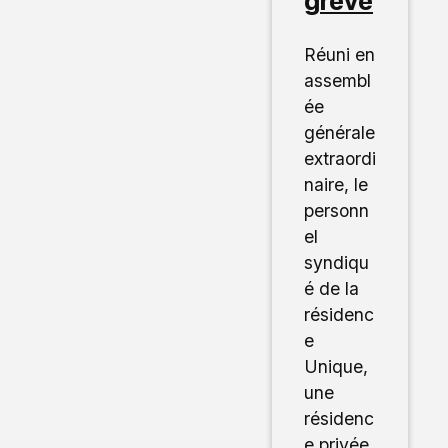
grève
Réuni en
assembl
ée
générale
extraordi
naire, le
personn
el
syndiqu
é de la
résidenc
e
Unique,
une
résidenc
e privée