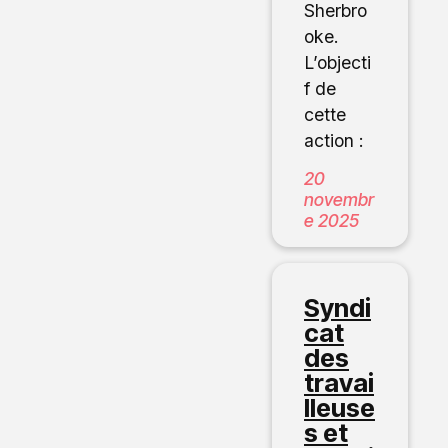
Sherbro
oke.
L’objecti
f de
cette
action :
20
novembr
e 2025
Syndi
cat
des
travai
lleuse
s et