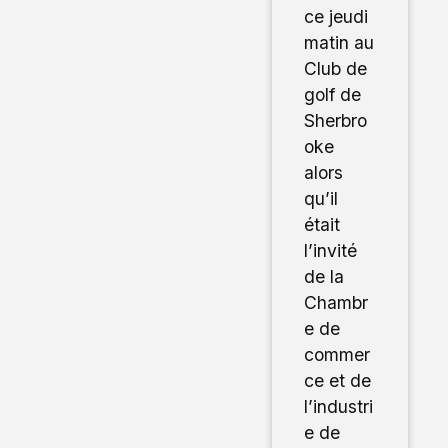
ce jeudi
matin au
Club de
golf de
Sherbro
oke
alors
qu’il
était
l’invité
de la
Chambr
e de
commer
ce et de
l’industri
e de