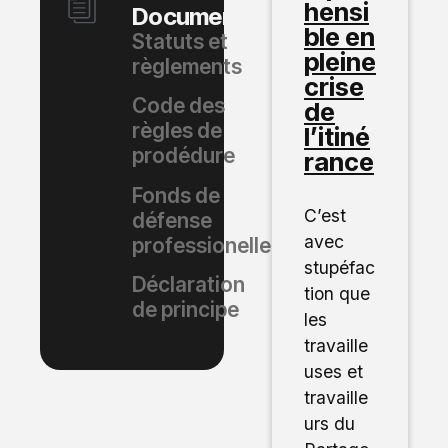
hensi
Documents
ble en
Statuts et
pleine
règlements
crise
Code des
de
règles de
l’itiné
prodédure
rance
Fonds de
C’est
défense
avec
professionelle
stupéfac
Déclaration
tion que
de principe
les
travaille
uses et
travaille
urs du