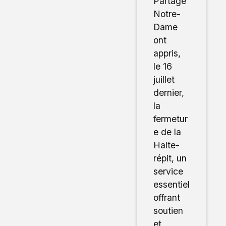
Partage
Notre-
Dame
ont
appris,
le 16
juillet
dernier,
la
fermetur
e de la
Halte-
répit, un
service
essentiel
offrant
soutien
et