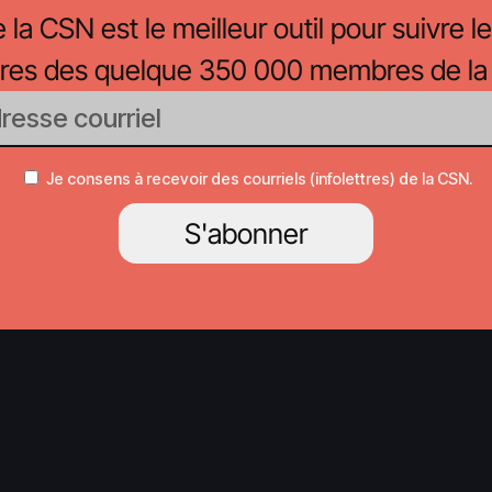
e la CSN est le meilleur outil pour suivre le
oires des quelque 350 000 membres de la
Je consens à recevoir des courriels (infolettres) de la CSN.
S'abonner