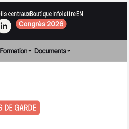
ils centraux
Boutique
Infolettre
EN
Congrès 2026
Formation
Documents
ES DE GARDE