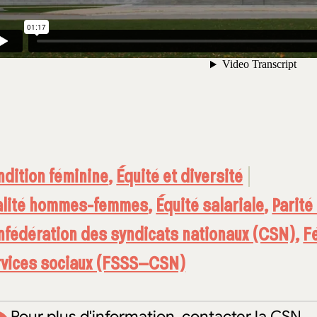
dition féminine
,
Équité et diversité
alité hommes-femmes
,
Équité salariale
,
Parit
fédération des syndicats nationaux (CSN)
,
F
rvices sociaux (FSSS–CSN)
Pour plus d'information, contacter la CSN.