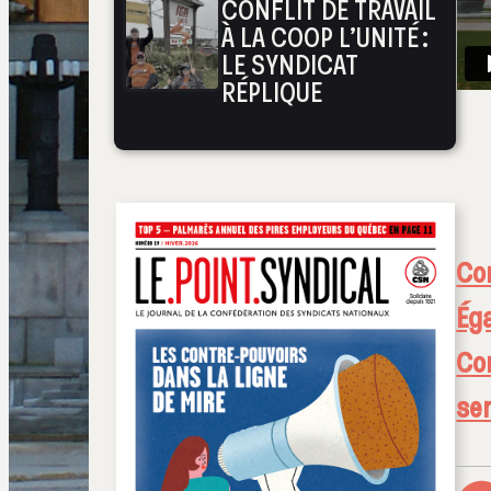
CONFLIT DE TRAVAIL
À LA COOP L’UNITÉ :
LE SYNDICAT
RÉPLIQUE
Con
Ég
Con
se