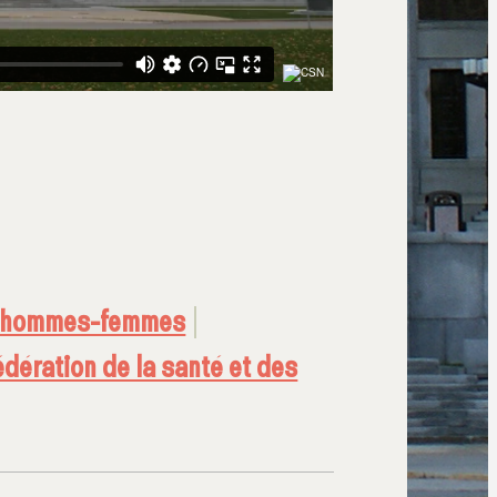
é hommes-femmes
édération de la santé et des