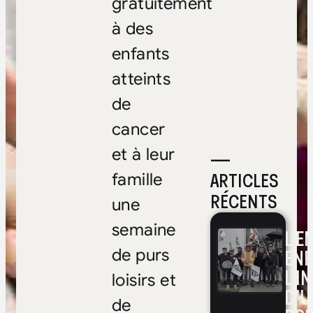
gratuitement
à des
enfants
atteints
de
cancer
et à leur
—
ARTICLES
famille
RÉCENTS
une
semaine
L’E
ENF
de purs
L’I
loisirs et
D’U
de