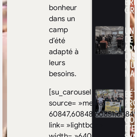
BRI
bonheur
GR
dans un
UNE
camp
DE 
d’été
ADO
adapté à
DIS
leurs
MUL
MAR
besoins.
[su_carousel
BÉ
PRO
source= »media:
RE
60847,60848,60851,6084
CO
link= »lightbox »
D’E
width= »640″