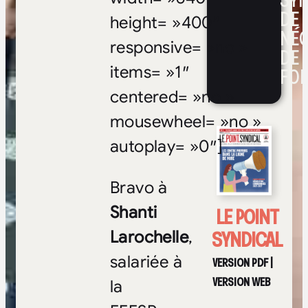
SYN
DE
height= »400″
NÉ
responsive= »no »
DE 
items= »1″
FOI
centered= »no »
mousewheel= »no »
autoplay= »0″]
Bravo à
LE POINT
Shanti
SYNDICAL
Larochelle
,
salariée à
VERSION PDF
|
VERSION WEB
la