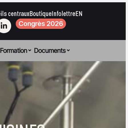
ils centraux
Boutique
Infolettre
EN
Congrès 2026
Formation
Documents