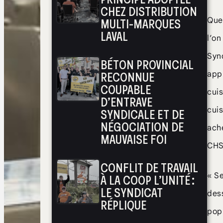
CHEZ DISTRIBUTION
MULTI-MARQUES
Quel
LAVAL
l’on
Synd
BÉTON PROVINCIAL
RECONNUE
appr
COUPABLE
cuis
D’ENTRAVE
SYNDICALE ET DE
cuis
NÉGOCIATION DE
ache
MAUVAISE FOI
CHS
CONFLIT DE TRAVAIL
À LA COOP L’UNITÉ :
« Se
LE SYNDICAT
dess
RÉPLIQUE
pop