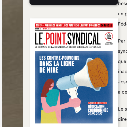
beso
un p
Féd
Par 
synd
que 
inac
Jos
à ce
Le 
dir