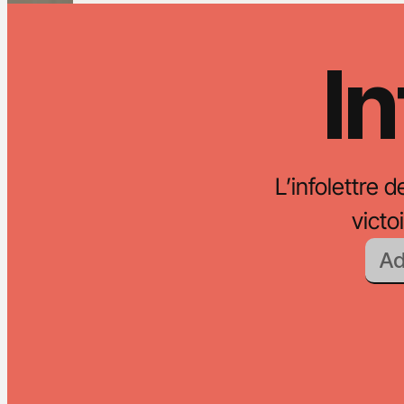
In
L’infolettre d
vict