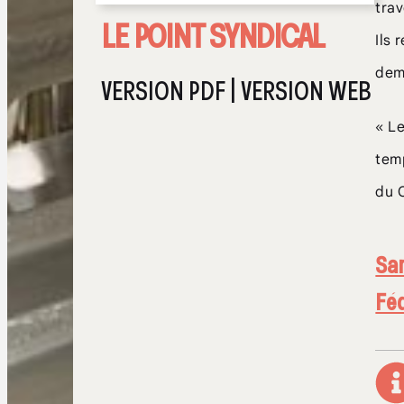
trav
LE POINT SYNDICAL
Ils 
dema
VERSION PDF
|
VERSION WEB
« Le
tem
du 
San
Féd