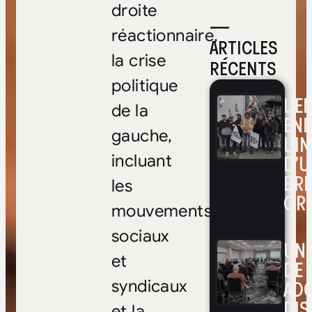
droite
—
réactionnaire,
ARTICLES
la crise
RÉCENTS
politique
L’E
de la
ENF
gauche,
L’I
D’U
incluant
BRI
les
GR
mouvements
sociaux
UNE
et
DE 
ADO
syndicaux
DIS
et la