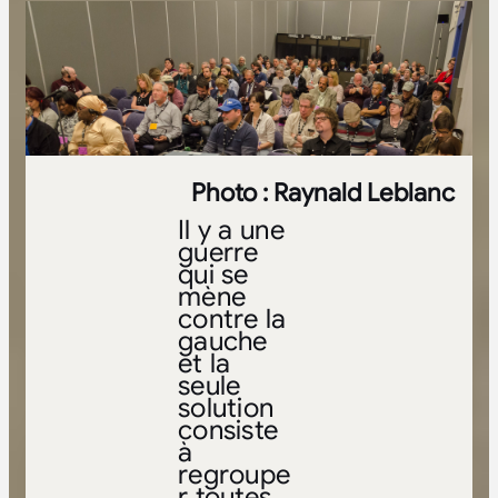
Photo : Raynald Leblanc
Il y a une
guerre
qui se
mène
contre la
gauche
et la
seule
solution
consiste
à
regroupe
r toutes