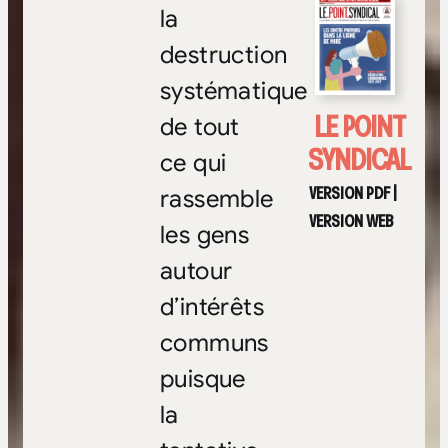
la
destruction
systématique
LE POINT
de tout
SYNDICAL
ce qui
VERSION PDF
|
rassemble
VERSION WEB
les gens
autour
d’intérêts
communs
puisque
la