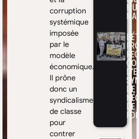
MUL
corruption
MAR
systémique
imposée
BÉ
PRO
par le
RE
modèle
CO
économique.
D’E
Il prône
SYN
DE
donc un
NÉ
syndicalisme
DE 
de classe
FOI
pour
contrer