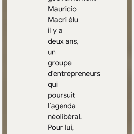
Mauricio
Macri élu
il y a
deux ans,
un
groupe
d’entrepreneurs
qui
poursuit
l’agenda
néolibéral.
Pour lui,