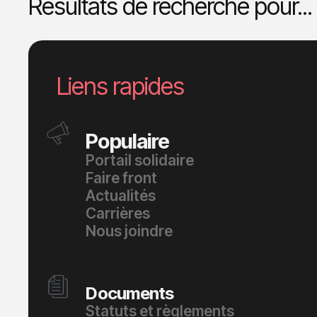
Résultats de recherche pour...
Liens rapides
Populaire
Portail solidaire
Faire front
Actualités
Carrières
Nous joindre
Documents
Statuts et règlements