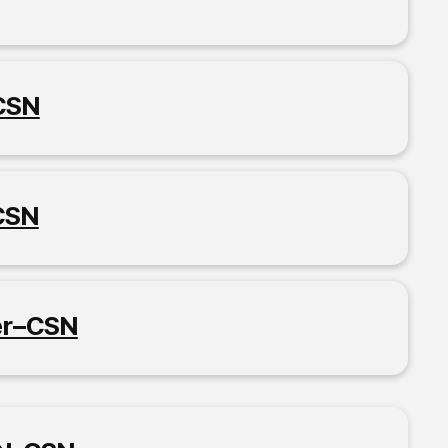
–CSN
CSN
ier–CSN