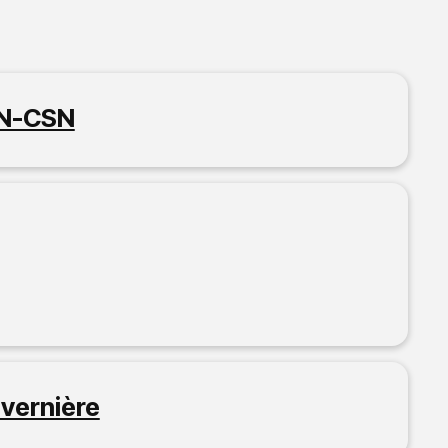
N-CSN
vernière