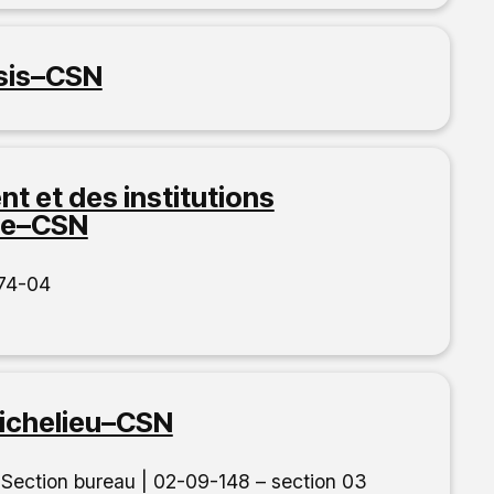
sis–CSN
t et des institutions
tte–CSN
-074-04
Richelieu–CSN
 Section bureau | 02-09-148 – section 03