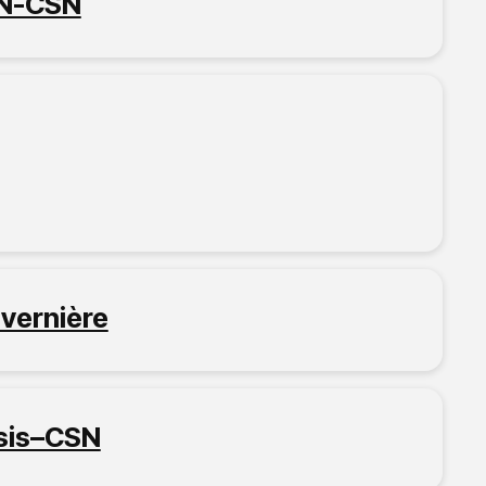
N-CSN
vernière
sis–CSN