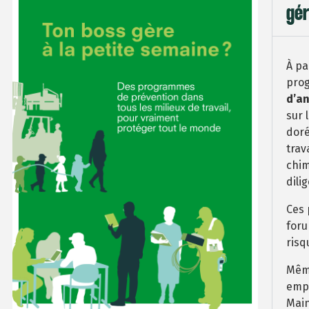
gér
À pa
prog
d’an
sur 
doré
trav
chim
dili
Ces 
foru
risq
Même
empl
Main