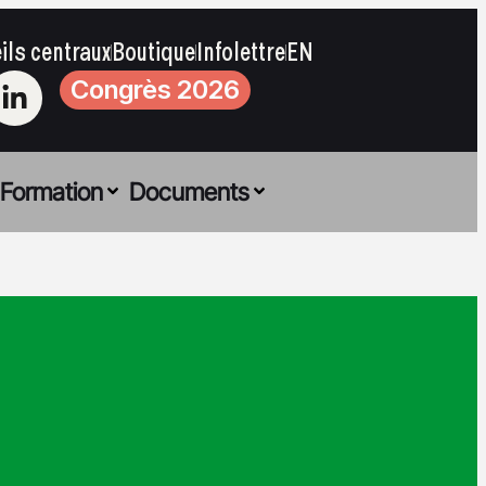
ils centraux
Boutique
Infolettre
EN
Congrès 2026
Formation
Documents