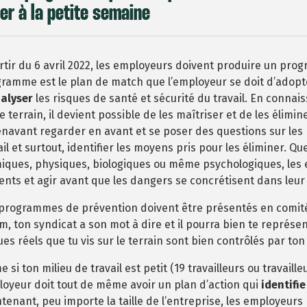
er à la petite semaine
rtir du 6 avril 2022, les employeurs doivent produire un pr
ramme est le plan de match que l’employeur se doit d’adopt
alyser
les risques de santé et sécurité du travail. En connai
le terrain, il devient possible de les maîtriser et de les élim
navant regarder en avant et se poser des questions sur les
ail et surtout, identifier les moyens pris pour les éliminer. Qu
iques, physiques, biologiques ou même psychologiques, les 
gents et agir avant que les dangers se concrétisent dans leur 
programmes de prévention doivent être présentés en comité
m, ton syndicat a son mot à dire et il pourra bien te représent
ues réels que tu vis sur le terrain sont bien contrôlés par to
 si ton milieu de travail est petit (19 travailleurs ou travaill
oyeur doit tout de même avoir un plan d’action qui
identifie
tenant, peu importe la taille de l’entreprise, les employeurs