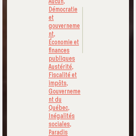
Aucun
,
Démocratie
et
gouverneme
nt
,
Économie et
finances
publiques
Austérité
,
Fiscalité et
impôts
,
Gouverneme
nt du
Québec
,
Inégalités
sociales
,
Paradis