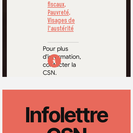
fiscaux
,
Pauvreté
,
Visages de
l'austérité
Pour plus
d'information,
contacter la
CSN.
Infolettre