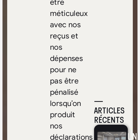
être
méticuleux
avec nos
reçus et
nos
dépenses
pour ne
pas être
pénalisé
—
lorsqu’on
ARTICLES
produit
RÉCENTS
nos
UNE
déclarations