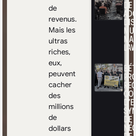
DE 
de
ADO
revenus.
DIS
MUL
Mais les
MA
ultras
LAV
riches,
eux,
BÉ
peuvent
PRO
RE
cacher
CO
des
D’E
millions
SYN
DE
de
NÉ
dollars