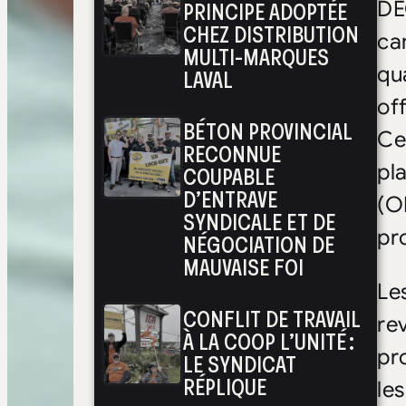
PRINCIPE ADOPTÉE
DE
CHEZ DISTRIBUTION
ca
MULTI-MARQUES
qua
LAVAL
of
BÉTON PROVINCIAL
Cet
RECONNUE
pl
COUPABLE
D’ENTRAVE
(O
SYNDICALE ET DE
pr
NÉGOCIATION DE
MAUVAISE FOI
Le
CONFLIT DE TRAVAIL
re
À LA COOP L’UNITÉ :
pr
LE SYNDICAT
RÉPLIQUE
le