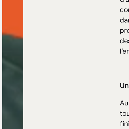
co
da
pr
de
l’
Un
Au
to
fin