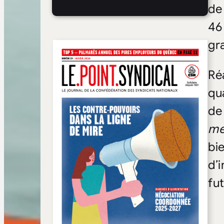
de
46
gr
Ré
qu
de
me
bi
d’
fu