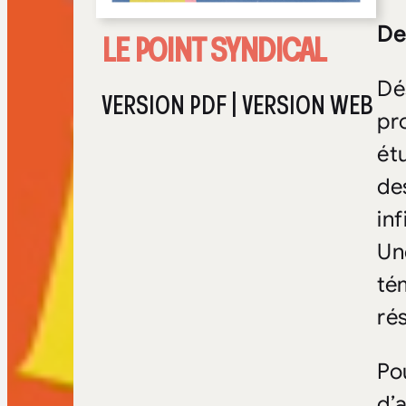
De
LE POINT SYNDICAL
Dé
VERSION PDF
|
VERSION WEB
pr
ét
de
in
Un
té
ré
Po
d’