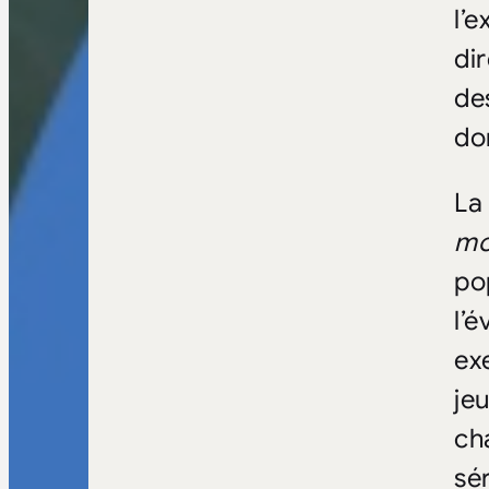
l’
di
de
do
La
mo
po
l’
ex
je
ch
sé