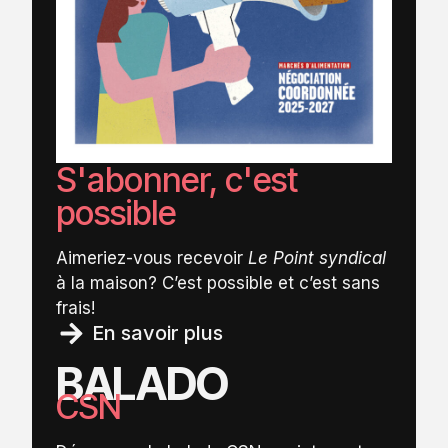
S'abonner, c'est
possible
Aimeriez-vous recevoir
Le Point syndical
à la maison? C’est possible et c’est sans
frais!
En savoir plus
BALADO
CSN