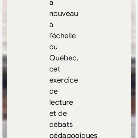
à
nouveau
à
l’échelle
du
Québec,
cet
exercice
de
lecture
et de
débats
pédagogiques