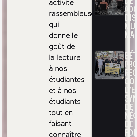
DE 
activité
ADO
rassembleuse
DIS
MUL
qui
MAR
donne le
goût de
BÉ
la lecture
PRO
à nos
RE
CO
étudiantes
D’E
et à nos
SYN
étudiants
DE
tout en
NÉ
DE 
faisant
FOI
connaître