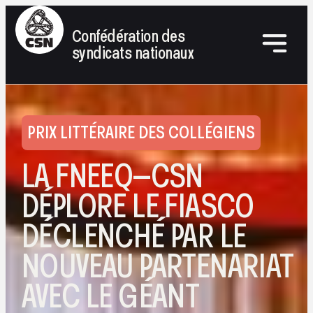
Confédération des
syndicats nationaux
PRIX LITTÉRAIRE DES COLLÉGIENS
LA FNEEQ–CSN
DÉPLORE LE FIASCO
DÉCLENCHÉ PAR LE
NOUVEAU PARTENARIAT
AVEC LE GÉANT