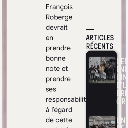
François
Roberge
—
devrait
ARTICLES
en
RÉCENTS
prendre
bonne
L’E
ENF
note et
L’I
prendre
D’U
ses
BRI
GR
responsabilités
à l’égard
UNE
de cette