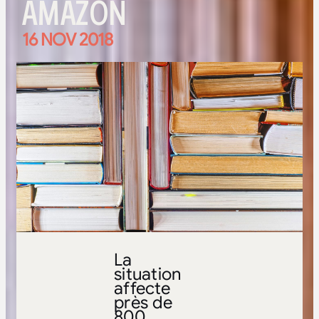
AMAZON
16 NOV 2018
La
situation
affecte
près de
800