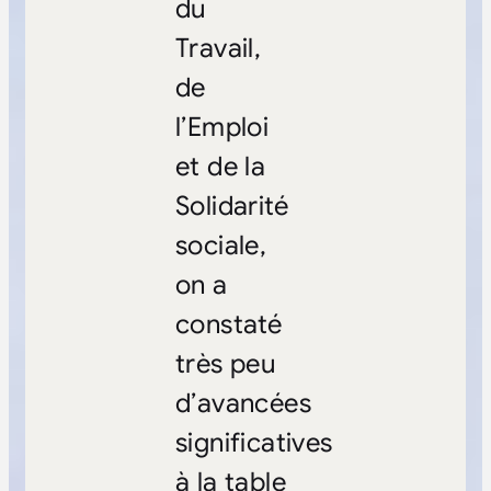
du
Travail,
de
l’Emploi
et de la
Solidarité
sociale,
on a
constaté
très peu
d’avancées
significatives
à la table