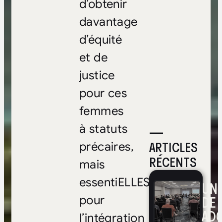
d’obtenir
davantage
d’équité
et de
justice
pour ces
femmes
à statuts
—
ARTICLES
précaires,
RÉCENTS
mais
essentiELLES
UNE
DE 
pour
ADO
l’intégration