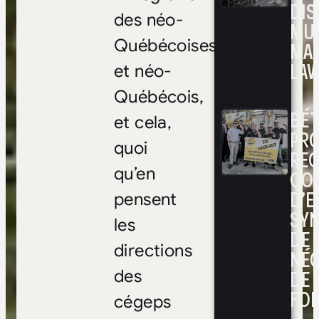
DIS
des néo-
MUL
Québécoises
MA
LAV
et néo-
Québécois,
BÉ
et cela,
PRO
quoi
RE
qu’en
CO
D’E
pensent
SYN
les
DE
directions
NÉ
DE 
des
FOI
cégeps