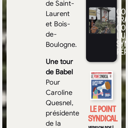
de Saint-
CON
Laurent
TRA
et Bois-
CO
L’UN
de-
SYN
Boulogne.
RÉP
Une tour
de Babel
Pour
Caroline
Quesnel,
LE POINT
présidente
SYNDICAL
de la