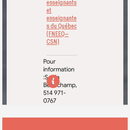
enseignants
et
enseignante
s du Québec
(FNEEQ–
CSN)
Pour
information
:Sonia
Beauchamp,
514 971-
0767