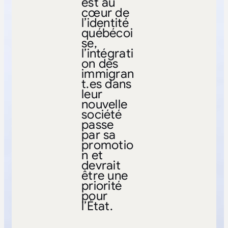
est au
cœur de
l’identité
québécoi
se,
l’intégrati
on des
immigran
t.es dans
leur
nouvelle
société
passe
par sa
promotio
n et
devrait
être une
priorité
pour
l’État.