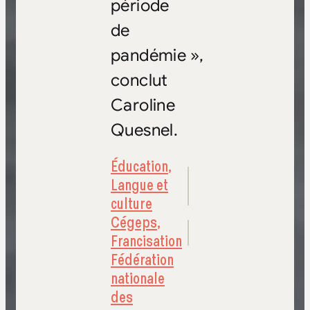
période
de
pandémie »,
conclut
Caroline
Quesnel.
Éducation
,
Langue et
culture
Cégeps
,
Francisation
Fédération
nationale
des