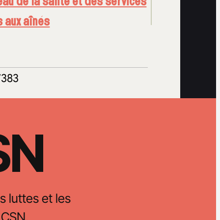
au de la santé et des services
s aux aînés
7383
CSN
s luttes et les
 CSN.