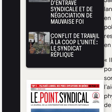
Sa
D’ENTRAVE
SYNDICALE ET DE
la
NÉGOCIATION DE
en
MAUVAISE FOI
po
CONFLIT DE TRAVAIL
re
À LA COOP L’UNITÉ :
en
LE SYNDICAT
RÉPLIQUE
« 
po
so
l’
ph
de