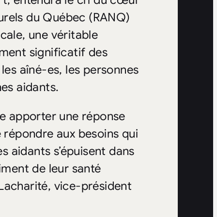
t, entendra le cri du cœur
turels du Québec (RANQ)
cale, une véritable
ment significatif des
 les aîné-es, les personnes
hes aidants.
sse apporter une réponse
e répondre aux besoins qui
les aidants s’épuisent dans
riment de leur santé
Lacharité, vice-président