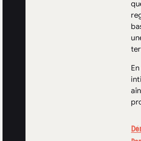
qu
re
ba
un
te
En
in
aî
pr
Dé