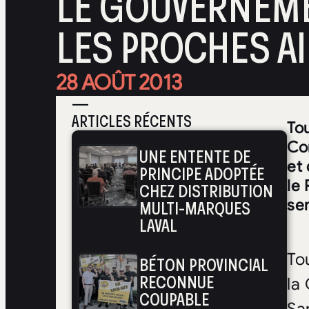
LE GOUVERNEME
LES PROCHES A
28 AOÛT 2013
—
ARTICLES RÉCENTS
Tou
Co
UNE ENTENTE DE
et 
PRINCIPE ADOPTÉE
le
CHEZ DISTRIBUTION
MULTI-MARQUES
se
LAVAL
To
BÉTON PROVINCIAL
RECONNUE
la
COUPABLE