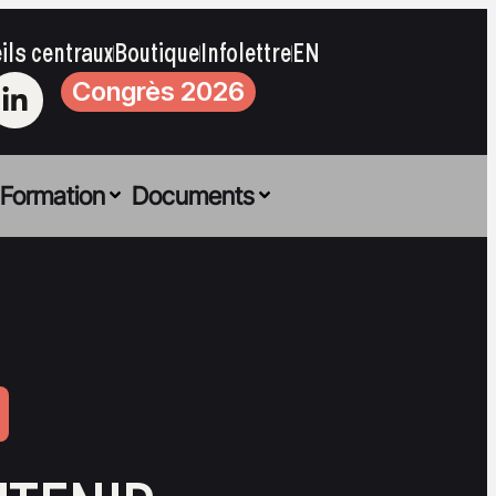
ils centraux
Boutique
Infolettre
EN
Congrès 2026
Formation
Documents