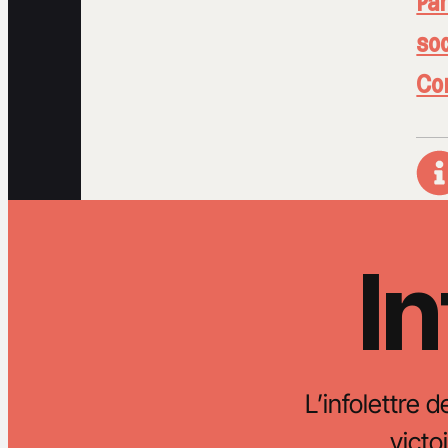
Par
soc
Con
In
L’infolettre d
vict