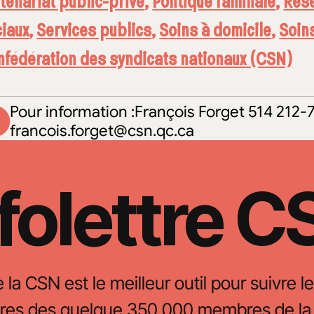
tenariat public-privé
,
Politique familiale
,
Rése
iaux
,
Services publics
,
Soins à domicile
,
Soin
fédération des syndicats nationaux (CSN)
Pour information :François Forget 514 212-
francois.forget@csn.qc.ca
folettre 
e la CSN est le meilleur outil pour suivre le
oires des quelque 350 000 membres de la