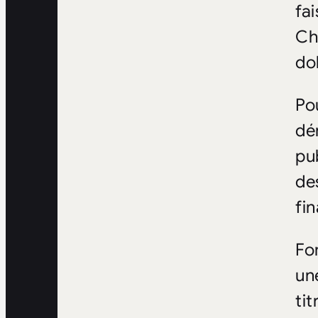
fa
Ch
do
Po
dé
pu
de
fi
Fo
un
tit