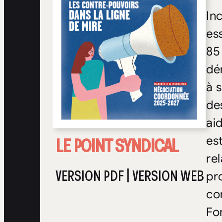
In
es
85
dé
à 
de
ai
LE POINT SYNDICAL
es
re
VERSION PDF
|
VERSION WEB
pr
co
Fo