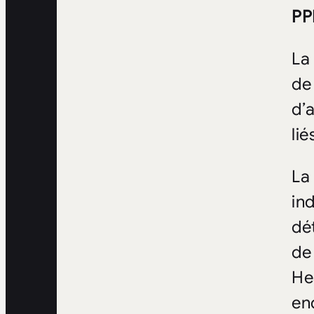
PP
La
de
d’
li
La
in
dé
de
He
en