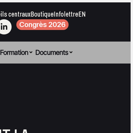
ils centraux
Boutique
Infolettre
EN
Congrès 2026
Formation
Documents