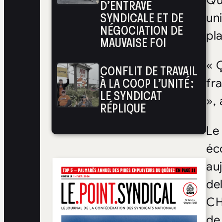
Qu
D’ENTRAVE
SYNDICALE ET DE
un
NÉGOCIATION DE
pla
MAUVAISE FOI
« 
CONFLIT DE TRAVAIL
À LA COOP L’UNITÉ :
fr
LE SYNDICAT
»,
RÉPLIQUE
Le
éc
au
de
CH
de