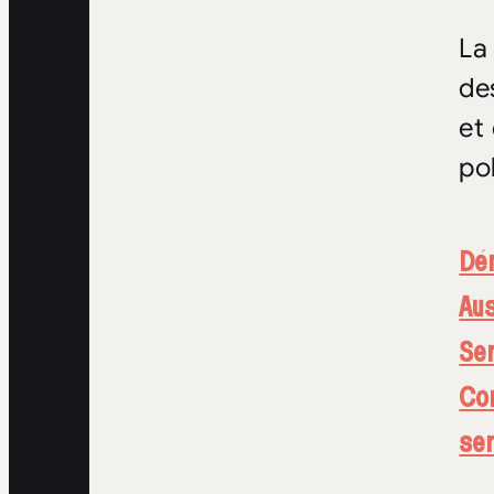
La
de
et
pol
Dé
Aus
Ser
Con
se