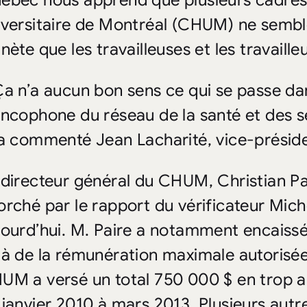
ébec nous apprend que plusieurs cadres 
iversitaire de Montréal (CHUM) ne sembl
nète que les travailleuses et les travaill
Ça n’a aucun bon sens ce qui se passe dan
ancophone du réseau de la santé et des s
 a commenté Jean Lacharité, vice-présid
 directeur général du CHUM, Christian Pa
orché par le rapport du vérificateur Mich
jourd’hui. M. Paire a notamment encaissé
là de la rémunération maximale autorisé
UM a versé un total 750 000 $ en trop 
 janvier 2010 à mars 2013. Plusieurs autre