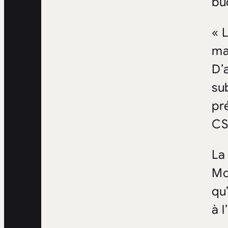
bu
« 
maj
D’a
su
pr
CS
La
Mo
qu
à 