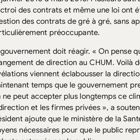
octroi des contrats et même une loi ont 
estion des contrats de gré à gré, sans app
rticulièrement préoccupante.
 gouvernement doit réagir. « On pense q
angement de direction au CHUM. Voilà dé
vélations viennent éclabousser la directi
intenant temps que le gouvernement pren
 ne peut accepter plus longtemps ce clim
 direction et les firmes privées », a soute
ésident ajoute que le ministère de la Sant
yens nécessaires pour que le public repre