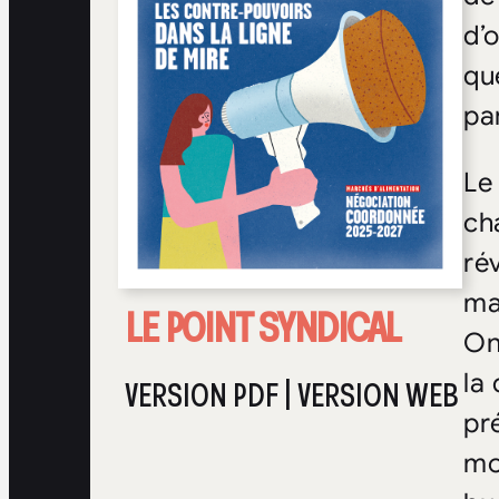
d’
qu
pa
Le
ch
ré
ma
LE POINT SYNDICAL
On
la
VERSION PDF
|
VERSION WEB
pr
mo