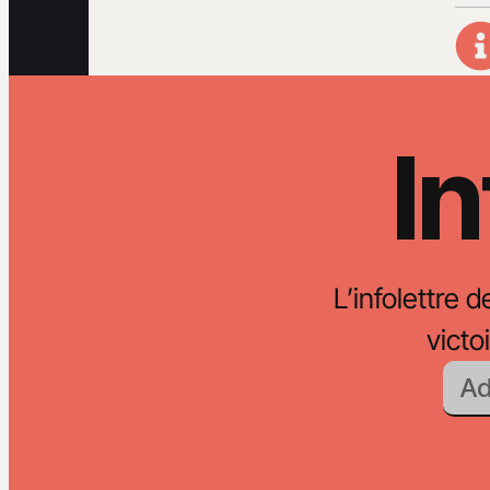
In
L’infolettre d
vict