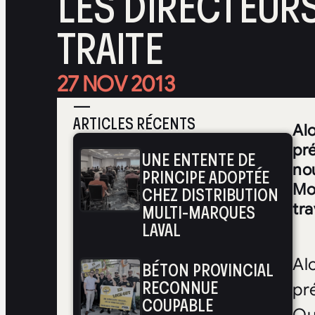
LES DIRECTEURS
TRAITE
27 NOV 2013
—
ARTICLES RÉCENTS
Al
pré
UNE ENTENTE DE
no
PRINCIPE ADOPTÉE
Mo
CHEZ DISTRIBUTION
MULTI-MARQUES
tra
LAVAL
Al
BÉTON PROVINCIAL
RECONNUE
pr
COUPABLE