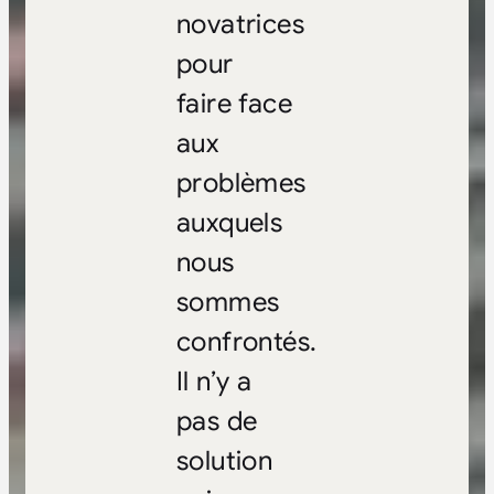
novatrices
pour
faire face
aux
problèmes
auxquels
nous
sommes
confrontés.
Il n’y a
pas de
solution