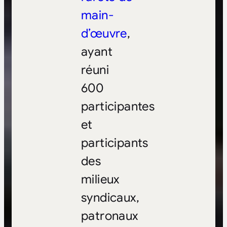
main-
d’œuvre
,
ayant
réuni
600
participantes
et
participants
des
milieux
syndicaux,
patronaux