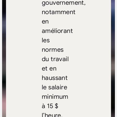
gouvernement,
notamment
en
améliorant
les
normes
du travail
et en
haussant
le salaire
minimum
à 15 $
l’heure.