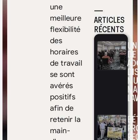
une
—
ARTICLES
meilleure
RÉCENTS
flexibilité
des
UNE
horaires
DE 
ADO
de travail
DIS
se sont
MUL
avérés
MA
LAV
positifs
afin de
BÉ
retenir la
PRO
main-
RE