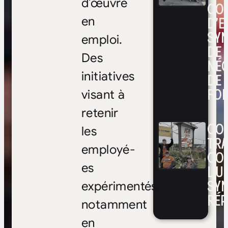
d’œuvre
CO
D’E
en
SYN
emploi.
DE
Des
NÉ
initiatives
DE 
FOI
visant à
retenir
CON
les
TRA
employé-
CO
es
L’UN
SYN
expérimentés,
RÉP
notamment
en