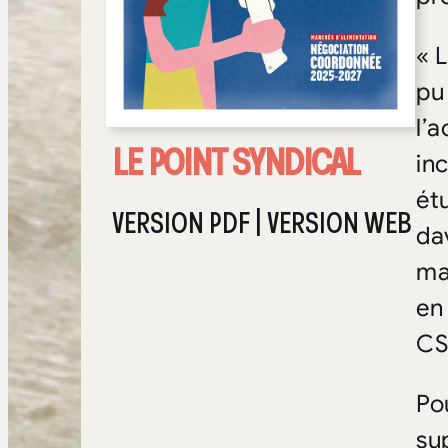
« L
pu
l’
LE POINT SYNDICAL
in
ét
VERSION PDF
|
VERSION WEB
da
ma
en
CS
Po
su