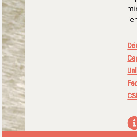
mi
l’
Dé
Cé
Uni
Fé
CS