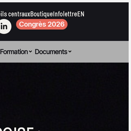
ils centraux
Boutique
Infolettre
EN
Congrès 2026
Formation
Documents