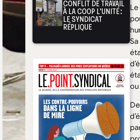
CONFLIT DE TRAVAIL
Le
À LA COOP L’UNITÉ :
LE SYNDICAT
po
RÉPLIQUE
hu
Sa
ét
d’é
ét
ou
De
d’
pa
pr