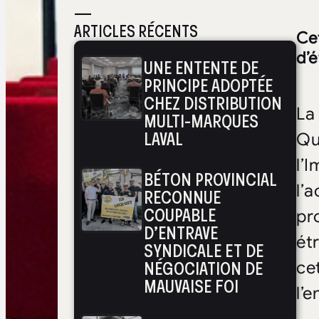
—
ARTICLES RÉCENTS
Cet
d’
UNE ENTENTE DE
PRINCIPE ADOPTÉE
CHEZ DISTRIBUTION
La
MULTI-MARQUES
LAVAL
Qu
l’I
BÉTON PROVINCIAL
l’
RECONNUE
COUPABLE
pr
D’ENTRAVE
ét
SYNDICALE ET DE
NÉGOCIATION DE
ce
MAUVAISE FOI
l’