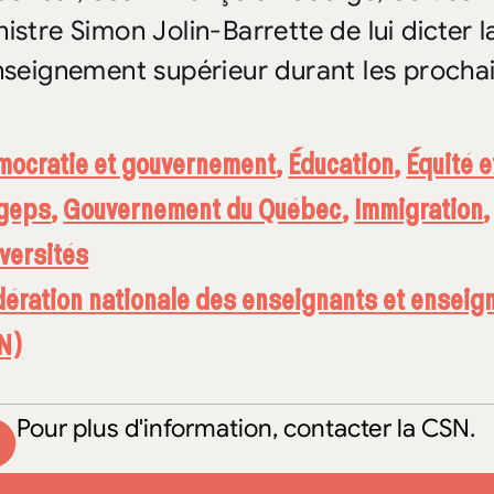
nistre Simon Jolin-Barrette de lui dicter 
enseignement supérieur durant les procha
mocratie et gouvernement
,
Éducation
,
Équité e
geps
,
Gouvernement du Québec
,
Immigration
versités
dération nationale des enseignants et ensei
N)
Pour plus d'information, contacter la CSN.