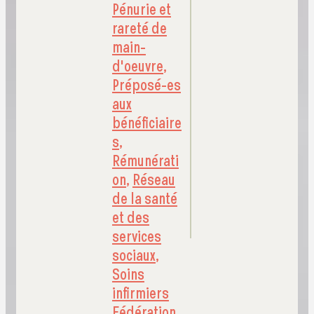
Pénurie et
rareté de
main-
d'oeuvre
,
Préposé-es
aux
bénéficiaire
s
,
Rémunérati
on
,
Réseau
de la santé
et des
services
sociaux
,
Soins
infirmiers
Fédération