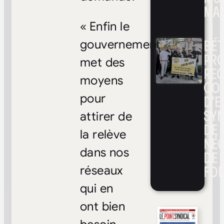
MAR
« Enfin le
BÉ
gouvernement
PRO
met des
RE
moyens
CO
pour
D’E
SYN
attirer de
DE
la relève
NÉ
dans nos
DE 
FOI
réseaux
qui en
ont bien