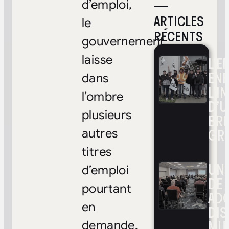
—
d’emploi,
ARTICLES
le
RÉCENTS
gouvernement
laisse
L’E
ENF
dans
L’I
l’ombre
D’U
plusieurs
BRI
GR
autres
titres
UNE
d’emploi
DE 
pourtant
ADO
en
DIS
MUL
demande.