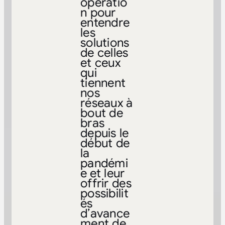
opératio
n pour
entendre
les
solutions
de celles
et ceux
qui
tiennent
nos
réseaux à
bout de
bras
depuis le
début de
la
pandémi
e et leur
offrir des
possibilit
és
d’avance
ment de